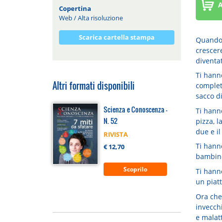
A
Copertina
Web
/
Alta risoluzione
Scarica cartella stampa
Quando e
crescere
diventat
Ti hann
Altri formati disponibili
complet
sacco di
Scienza e Conoscenza -
Ti hann
N. 52
pizza, l
due e i
RIVISTA
Ti hann
€ 12,70
bambino
Scoprilo
Ti hanno
un piatt
Ora che
invecchi
e malatt