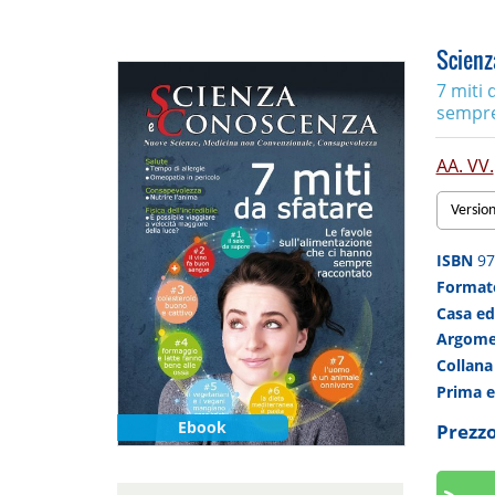
Scienz
7 miti 
sempre
AA. VV.
Versio
ISBN
97
Forma
Casa ed
Argom
Collan
Prima 
Ebook
Prezzo