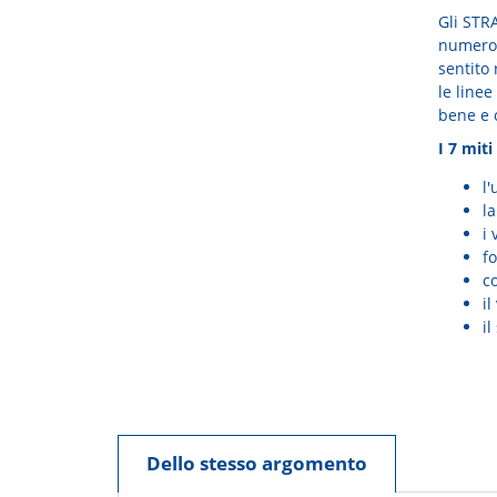
Gli STR
numero 
sentito 
le line
bene e 
I 7 miti
l
l
i 
f
co
i
il
Dello stesso argomento