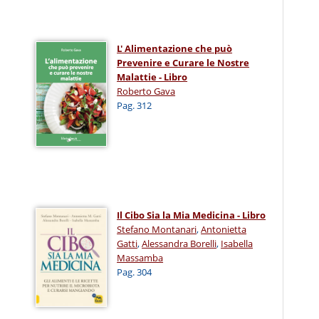
L' Alimentazione che può
Prevenire e Curare le Nostre
Malattie - Libro
Roberto Gava
Pag. 312
Il Cibo Sia la Mia Medicina - Libro
Stefano Montanari
,
Antonietta
Gatti
,
Alessandra Borelli
,
Isabella
Massamba
Pag. 304