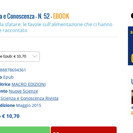
a e Conoscenza - N. 52 -
EBOOK
da sfatare: le favole sull'alimentazione che ci hanno
 raccontato
ne Epub: € 10,70
88878694361
to
Epub
itrice
MACRO EDIZIONI
ento
Nuove Scienze
a
Scienza e Conoscenza Rivista
edizione
Maggio 2015
 € 10,70