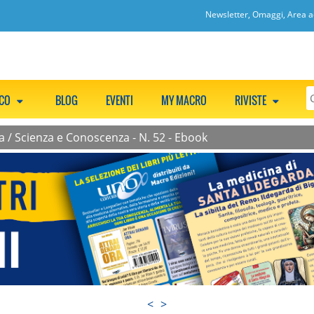
Newsletter, Omaggi, Area ac
CCO
BLOG
EVENTI
MY MACRO
RIVISTE
a
/
Scienza e Conoscenza - N. 52 - Ebook
<
>