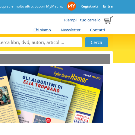
quisti e molto altro. Scopri MyMacro:
Registrati
Entra
Riempi il tuo carrello
Chi siamo
Newsletter
Contatti