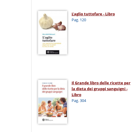
L'aglio tuttofare - Libro
Pag. 120
Il Grande libro delle ricette per
la dieta dei gruppi sanguigni -
Libro
Pag. 304