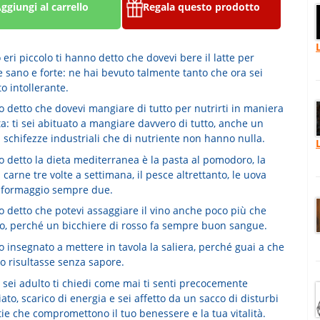
ggiungi al carrello
Regala questo prodotto
ri piccolo ti hanno detto che dovevi bere il latte per
 sano e forte: ne hai bevuto talmente tanto che ora sei
o intollerante.
o detto che dovevi mangiare di tutto per nutrirti in maniera
a: ti sei abituato a mangiare davvero di tutto, anche un
 schifezze industriali che di nutriente non hanno nulla.
o detto la dieta mediterranea è la pasta al pomodoro, la
a carne tre volte a settimana, il pesce altrettanto, le uova
l formaggio sempre due.
o detto che potevi assaggiare il vino anche poco più che
, perché un bicchiere di rosso fa sempre buon sangue.
 insegnato a mettere in tavola la saliera, perché guai a che
o risultasse senza sapore.
 sei adulto ti chiedi come mai ti senti precocemente
ato, scarico di energia e sei affetto da un sacco di disturbi
ie che compromettono il tuo benessere e la tua vitalità.