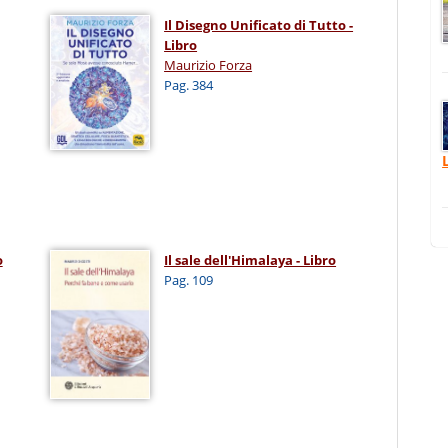
Il Disegno Unificato di Tutto -
Libro
Maurizio Forza
Pag. 384
o
Il sale dell'Himalaya - Libro
Pag. 109