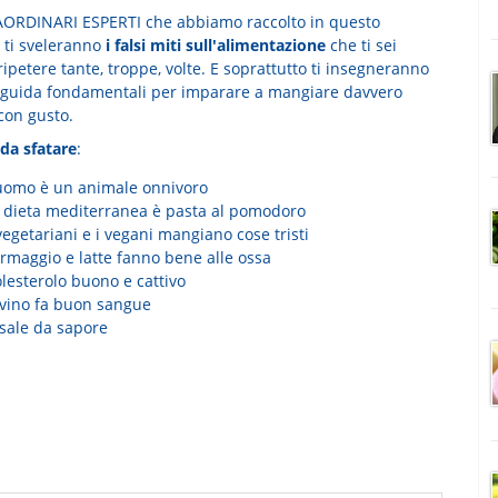
AORDINARI ESPERTI che abbiamo raccolto in questo
ti sveleranno
i falsi miti sull'alimentazione
che ti sei
ripetere tante, troppe, volte. E soprattutto ti insegneranno
e guida fondamentali per imparare a mangiare davvero
con gusto.
 da sfatare
:
'uomo è un animale onnivoro
a dieta mediterranea è pasta al pomodoro
vegetariani e i vegani mangiano cose tristi
ormaggio e latte fanno bene alle ossa
lesterolo buono e cattivo
l vino fa buon sangue
 sale da sapore