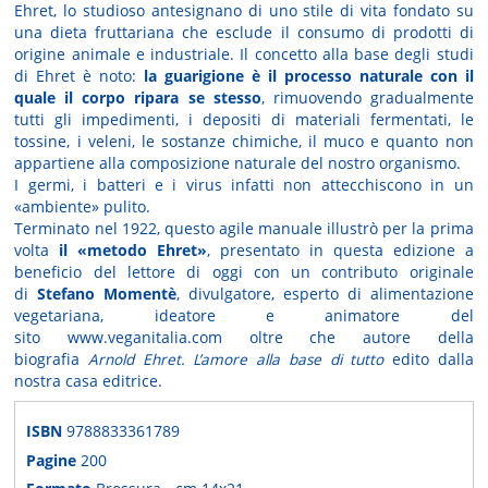
Ehret, lo studioso antesignano di uno stile di vita fondato su
una dieta fruttariana che esclude il consumo di prodotti di
origine animale e industriale. Il concetto alla base degli studi
di Ehret è noto:
la guarigione è il processo naturale con il
quale il corpo ripara se stesso
, rimuovendo gradualmente
tutti gli impedimenti, i depositi di materiali fermentati, le
tossine, i veleni, le sostanze chimiche, il muco e quanto non
appartiene alla composizione naturale del nostro organismo.
I germi, i batteri e i virus infatti non attecchiscono in un
«ambiente» pulito.
Terminato nel 1922, questo agile manuale illustrò per la prima
volta
il «metodo Ehret»
, presentato in questa edizione a
beneficio del lettore di oggi con un contributo originale
di
Stefano Momentè
, divulgatore, esperto di alimentazione
vegetariana, ideatore e animatore del
sito www.veganitalia.com oltre che autore della
biografia
Arnold Ehret. L’amore alla base di tutto
edito dalla
nostra casa editrice.
ISBN
9788833361789
Pagine
200