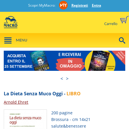
Scopri MyMacro:
Registrati
Entra
Carrello
MENU
<
>
La Dieta Senza Muco Oggi -
LIBRO
Arnold Ehret
200 pagine
Brossura - cm 14x21
salute&benessere