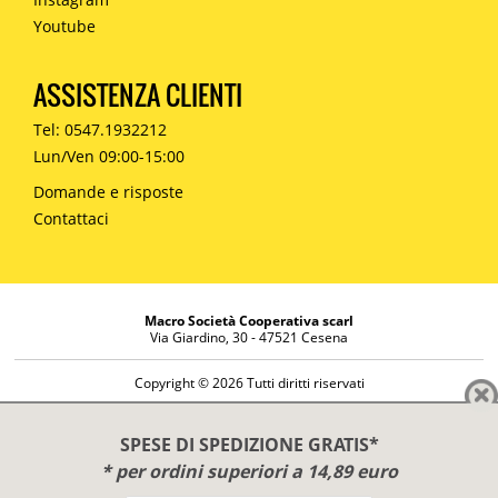
Youtube
ASSISTENZA CLIENTI
Tel: 0547.1932212
Lun/Ven 09:00-15:00
Domande e risposte
Contattaci
Macro Società Cooperativa scarl
Via Giardino, 30 - 47521 Cesena
Copyright © 2026 Tutti diritti riservati
Informazioni societarie
Diritto di reso
SPESE DI SPEDIZIONE GRATIS*
Disclaimer
* per ordini superiori a 14,89 euro
Privacy Policy