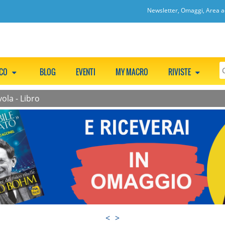
Newsletter, Omaggi, Area ac
CCO
BLOG
EVENTI
MY MACRO
RIVISTE
vola - Libro
<
>