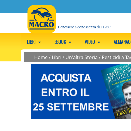
Benessere e conoscenza dal 1987
LIBRI
EBOOK
VIDEO
ALMANA
Home
/
Libri
/
Un'altra Storia
/
Pesticidi a Ta