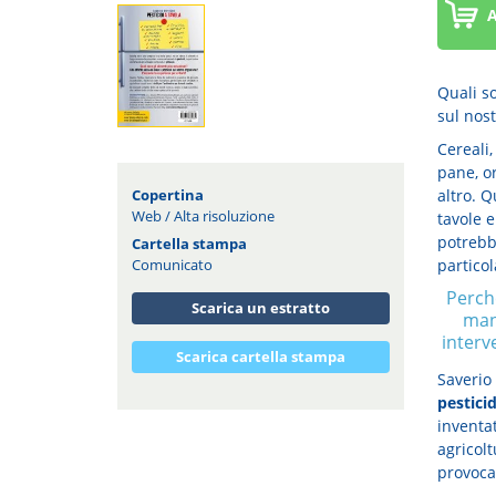
A
Quali s
sul nos
Cereali,
pane, or
Copertina
altro. Q
Web
/
Alta risoluzione
tavole e
potrebbe
Cartella stampa
particol
Comunicato
Perch
Scarica un estratto
man
interv
Scarica cartella stampa
Saverio 
pesticid
inventat
agricolt
provoca