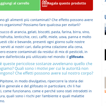
ggiungi al carrello
Regala questo prodotto
ono gli alimenti più contaminati? Che effetto possono avere
tro organismo? Possiamo fare qualcosa per evitarli?
 succo di arancia, gelati, biscotti, pasta, farina, birra, vino,
tofrutta, lenticchie, ceci, caffè, miele, uova, panna e molto
uesti cibi e bevande, presenti ogni giorno sulle nostre
 serviti ai nostri cari, dalla prima colazione alla cena,
ro essere contaminati da residui di mix di pesticidi, in
are dall’erbicida più utilizzato nel mondo: il
glifosato
.
é queste pericolose sostanze avvelenano quello che
giamo? Quali sono i motivi per cui le autorità non
engono? Che effetti possono avere sul nostro corpo?
Pipitone, in modo divulgativo, ripercorre la storia dei
i
in generale e del glifosato in particolare, chi li hai
i, come funzionano, come e perché sono stati introdotti in
ura, quali sono i rischi per l’ambiente e quali malattie
no.