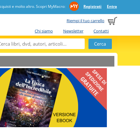
quisti e molto altro. Scopri MyMacro:
Registrati
Entra
Riempi il tuo carrello
Chi siamo
Newsletter
Contatti