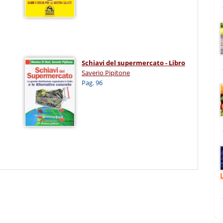
Schiavi del supermercato - Libro
Saverio Pipitone
Pag. 96