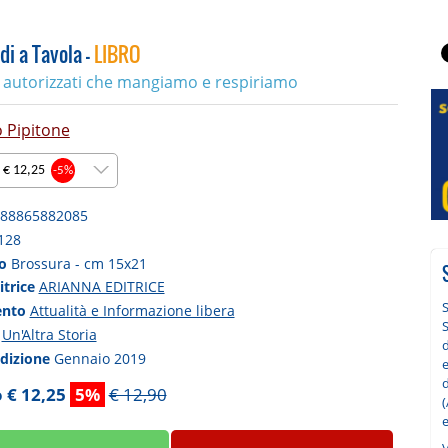
di a Tavola -
LIBRO
i autorizzati che mangiamo e respiriamo
o Pipitone
 € 12,25
-5%
88865882085
128
to
Brossura - cm 15x21
itrice
ARIANNA EDITRICE
S
ento
Attualità e Informazione libera
S
a
Un'Altra Storia
d
edizione
Gennaio 2019
 € 12,25
5%
€ 12,90
e
V