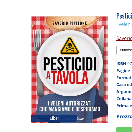
Pestici
I velen
Saveri
Nuovo:
ISBN
97
Pagine
Forma
Casa ed
Argom
Collan
Prima 
Prezzo
Libri