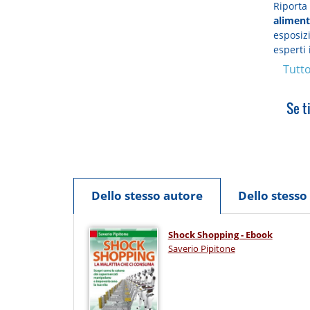
Riporta 
aliment
esposizi
esperti 
Tutto
Se t
Dello stesso autore
Dello stess
Shock Shopping - Ebook
Saverio Pipitone