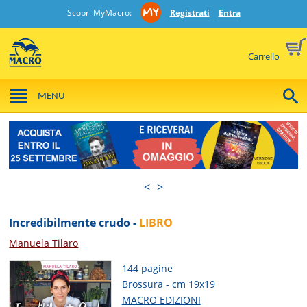
Scopri MyMacro:
Registrati
Entra
Carrello
MENU
<
>
Incredibilmente crudo -
LIBRO
Manuela Tilaro
144 pagine
Brossura - cm 19x19
MACRO EDIZIONI