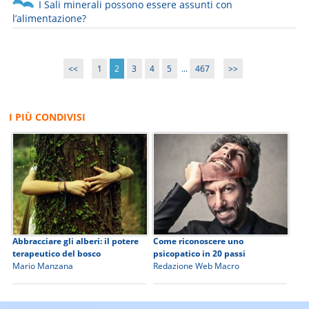
I Sali minerali possono essere assunti con
l’alimentazione?
<<
1
2
3
4
5
...
467
>>
I PIÙ CONDIVISI
Abbracciare gli alberi: il potere
Come riconoscere uno
terapeutico del bosco
psicopatico in 20 passi
Mario Manzana
Redazione Web Macro