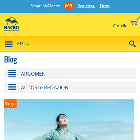
Scopri MyMacro:
Registrati
Entra
Carrello
MENU
Blog
ARGOMENTI
AUTORI e REDAZIONI
Yoga