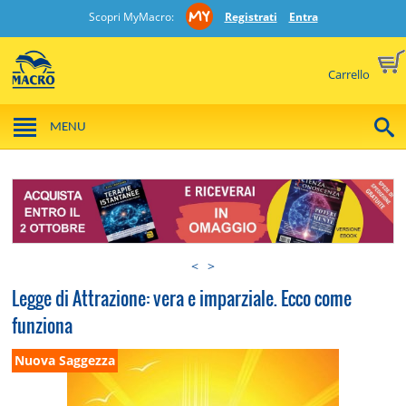
Scopri MyMacro:
Registrati
Entra
Carrello
MENU
<
>
Legge di Attrazione: vera e imparziale. Ecco come
funziona
Nuova Saggezza