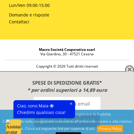
Lun/Ven 09:00-15:00
Domande e risposte
Contattaci
Macro Società Cooperativa scarl
Via Giardino, 30 - 47521 Cesena
Copyright © 2026 Tutti diritti riservati
Informazioni societarie
Diritto di reso
SPESE DI SPEDIZIONE GRATIS*
Disclaimer
* per ordini superiori a 14,89 euro
Privacy Policy
×
Ciao, sono Maia 🐝
Chiedimi qualsiasi cosa!
Questo sito utilizza cookies per migliorare la fruibilità.
Ricevi il buono ora!
Continuando nella navigazione consentirai all'utilizzo dei cookie e alla relativa
Benessere e conoscenza dal 1987
politica. Clicca sul seguente link per saperne di più
Privacy Policy
Sviluppato da
Nimaia