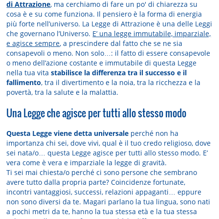
di Attrazione
, ma cerchiamo di fare un po' di chiarezza su
cosa è e su come funziona. Il pensiero è la forma di energia
più forte nell’universo. La Legge di Attrazione è una delle Leggi
che governano l’Universo.
E’ una legge immutabile, imparziale,
e agisce sempre
, a prescindere dal fatto che se ne sia
consapevoli o meno. Non solo…: il fatto di essere consapevole
o meno dell’azione costante e immutabile di questa Legge
nella tua vita
stabilisce la differenza tra il successo e il
fallimento
, tra il divertimento e la noia, tra la ricchezza e la
povertà, tra la salute e la malattia.
Una Legge che agisce per tutti allo stesso modo
Questa Legge viene detta universale
perché non ha
importanza chi sei, dove vivi, qual è il tuo credo religioso, dove
sei nata/o… questa Legge agisce per tutti allo stesso modo. E’
vera come è vera e imparziale la legge di gravità.
Ti sei mai chiesta/o perché ci sono persone che sembrano
avere tutto dalla propria parte? Coincidenze fortunate,
incontri vantaggiosi, successi, relazioni appaganti… eppure
non sono diversi da te. Magari parlano la tua lingua, sono nati
a pochi metri da te, hanno la tua stessa età e la tua stessa