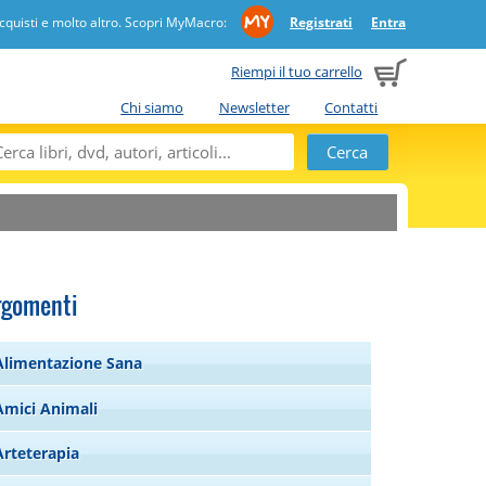
quisti e molto altro. Scopri MyMacro:
Registrati
Entra
Riempi il tuo carrello
Chi siamo
Newsletter
Contatti
rgomenti
Alimentazione Sana
Amici Animali
Arteterapia