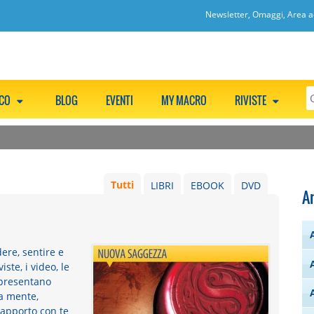
Newsletter, Omaggi, Area ac
CCO
BLOG
EVENTI
MY MACRO
RIVISTE
Tutti
LIBRI
EBOOK
DVD
A
ere, sentire e
iste, i video, le
 presentano
la mente,
rapporto con te