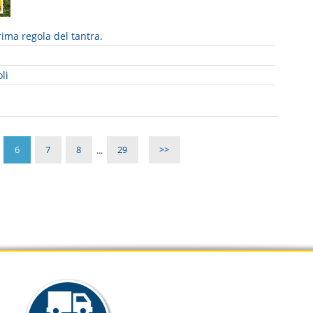
ima regola del tantra.
li
6
7
8
...
29
>>