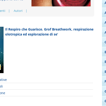
enti
Autori
Il Respiro che Guarisce. Grof Breathwork, respirazione
olotropica ed esplorazione di se’
ative
li
G
ione