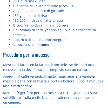
25 g di farina di riso
½ bustina di lievito naturale (circa 9 g)
25 g di olio di mais o di girasole
130 g di malto di riso
180-200 ml circa di latte di soia
½ cucchiaino di vaniglia in polvere
1 cucchiaio di caffè yannoh solubile (o altro caffè di
cereali)
1 pizzico di sale marino integrale
la buccia di un
limone
Procedura per la mousse
Mescola il latte con la farina di nocciole. Se desideri una
mousse liscia devi filtrare il composto con un colino.
Aggiungi il caffè yannoh, il malto, l’agar agar e la vaniglia,
mescola bene con la frusta e porta a bollore. Cuoci 1 minuto e
lascia raffreddare.
Metti in frigorifero per una mezz’ora circa. Quando si sarà
solidificato, frulla molto bene per ottenere un composto
omogeneo.