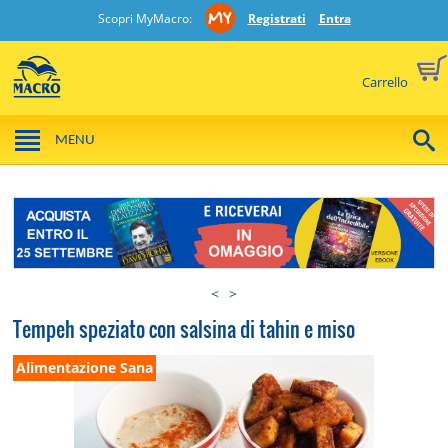
Scopri MyMacro:
Registrati
Entra
Carrello
MENU
<
>
Tempeh speziato con salsina di tahin e miso
Alimentazione Sana