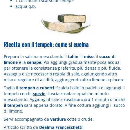
1 cucchiaino scarso di senape
acqua q.b.
Ricetta con il tempeh: come si cucina
Prepara la salsina mescolando il
tahin
, il
miso
, il
succo di
limone
e la
senape
. Poi aggiungi gradualmente poca acqua
per ottenere la consistenza preferita, più densa o più fluida.
Assaggia e se necessario regola di sale, aggiungendo altro
miso e regolare di acidità, aggiungendo altro limone a piacere.
Taglia il
tempeh a cubetti
. Scalda l'olio in padella e aggiungi il
tempeh con le
spezie
. Lascia rosolare qualche minuto
mescolando. Aggiungi il sale e rosola ancora 1 minuto o finchè
il tempeh
sarà appena dorato. A fine cottura aggiungi il succo
di limone.
Servi accompagnato da
verdure
cotte o crude.
Articolo scritto da
Dealma Franceschetti
.