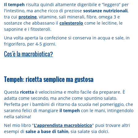
Il tempeh
risulta quindi altamente digeribile e “leggero” per
l'intestino, ma anche ricco di preziose
sostanze nutrizionali
,
tra cui
proteine
, vitamine, sali minerali, fibre, omega 3 e
sostanze che abbassano il
colesterolo
come le lecitine, le
saponine e i fitosteroli.
Una volta aperta la confezione si conserva in acqua e sale, in
frigorifero, per 4-5 giorni.
Cos'è la macrobiotica?
Tempeh: ricetta semplice ma gustosa
Questa
ricetta
è velocissima e molto facile da preparare. È
adatta come secondo, ma anche come spuntino salato.
Perfetta per i bambini di ritorno da scuola nel pomeriggio, che
saranno felici di mangiare
il tempeh
con le mani, intingendolo
nella salsina!
Nel mio libro "
L'apprendista macrobiotico
" puoi trovare altri
esempi di
salse a base di tahin
, sia salate sia dolci.