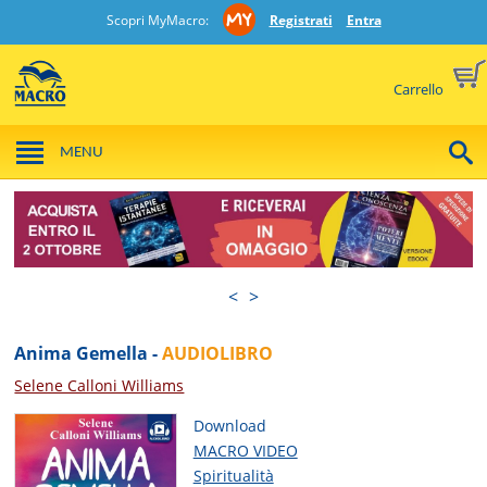
Scopri MyMacro:
Registrati
Entra
Carrello
MENU
<
>
Anima Gemella -
AUDIOLIBRO
Selene Calloni Williams
Download
MACRO VIDEO
Spiritualità