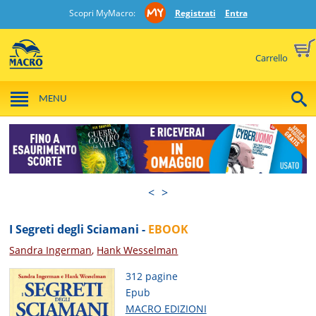
Scopri MyMacro:
Registrati
Entra
Carrello
MENU
<
>
I Segreti degli Sciamani -
EBOOK
Sandra Ingerman
,
Hank Wesselman
312 pagine
Epub
MACRO EDIZIONI