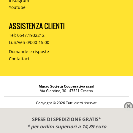
Instagram
Youtube
ASSISTENZA CLIENTI
Tel: 0547.1932212
Lun/Ven 09:00-15:00
Domande e risposte
Contattaci
Macro Società Cooperativa scarl
Via Giardino, 30 - 47521 Cesena
Copyright © 2026 Tutti diritti riservati
Informazioni societarie
Diritto di reso
SPESE DI SPEDIZIONE GRATIS*
Disclaimer
* per ordini superiori a 14,89 euro
Privacy Policy