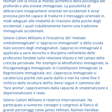
Hillman che la inizia al mondo alchemico della psicologia del
profondo e alla visione immaginale. La possibilità di
abbracciare insegnamenti orientali ed occidentali è assai
preziosa perché capace di tradurre il messaggio orientale in
modi adeguati alle modalità di ricezione della psiche degli
occidentali, i quali indubbiamente hanno una tradizione
immaginale occidentale.
Selene Calloni Williams è l’iniziatrice del “metodo
simbolimmaginale” o “approccio immaginale” e della scuola
italo svizzero degli immaginalisti. L’approccio immaginale è
applicato a varie tecniche e discipline nell’ambito delle
professioni fondate sulla relazione d’aiuto e nel campo della
crescita personale. Per esempio la Mindfulness Immaginale, la
Psicogenealogia Immaginale, le Costellazioni Immaginali, la
Regressione Immaginale, ecc. L’approccio immaginale si
caratterizza poiché non parte dall’Io e non ha come fine il
rinforzo delle strutture dell’Io, bensì segue il cammino del
“fare anima”, rappresentato dalla capacità di smaterializzare e
depersonalizzare il reale.
Selene Calloni Williams è relatrice internazionale. Ha
partecipato a numerosi convegni e congressi al fianco di
grandi personaggi come James Hillman, Raimon Panikkar,