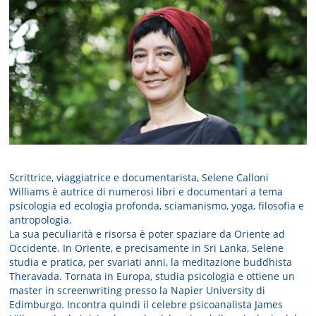
Scrittrice, viaggiatrice e documentarista, Selene Calloni
Williams è autrice di numerosi libri e documentari a tema
psicologia ed ecologia profonda, sciamanismo, yoga, filosofia e
antropologia.
La sua peculiarità e risorsa è poter spaziare da Oriente ad
Occidente. In Oriente, e precisamente in Sri Lanka, Selene
studia e pratica, per svariati anni, la meditazione buddhista
Theravada. Tornata in Europa, studia psicologia e ottiene un
master in screenwriting presso la Napier University di
Edimburgo. Incontra quindi il celebre psicoanalista James