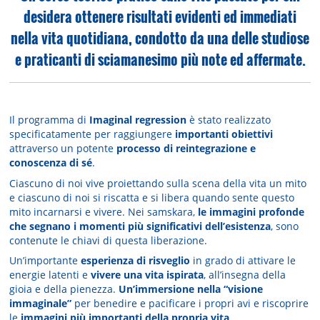
desidera ottenere risultati evidenti ed immediati
nella vita quotidiana, condotto da una delle studiose
e praticanti di sciamanesimo più note ed affermate.
Il programma di
Imaginal regression
è stato realizzato
specificatamente per raggiungere
importanti obiettivi
attraverso un potente
processo di reintegrazione e
conoscenza di sé
.
Ciascuno di noi vive proiettando sulla scena della vita un mito
e ciascuno di noi si riscatta e si libera quando sente questo
mito incarnarsi e vivere. Nei samskara,
le immagini profonde
che segnano i momenti più significativi dell’esistenza
, sono
contenute le chiavi di questa liberazione.
Un’importante
esperienza di risveglio
in grado di attivare le
energie latenti e
vivere una vita ispirata
, all’insegna della
gioia e della pienezza.
Un’immersione nella “visione
immaginale”
per benedire e pacificare i propri avi e riscoprire
le
immagini più importanti della propria vita
.