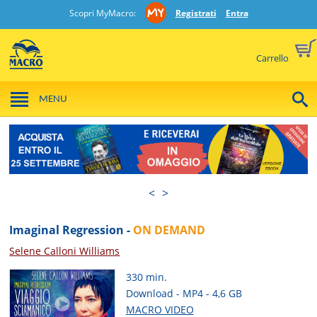
Scopri MyMacro:
Registrati
Entra
Carrello
MENU
<
>
Imaginal Regression -
ON DEMAND
Selene Calloni Williams
330 min.
Download - MP4 - 4,6 GB
MACRO VIDEO