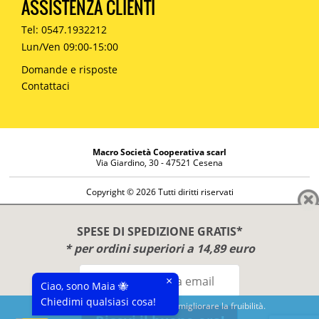
ASSISTENZA CLIENTI
Tel: 0547.1932212
Lun/Ven 09:00-15:00
Domande e risposte
Contattaci
Macro Società Cooperativa scarl
Via Giardino, 30 - 47521 Cesena
Copyright © 2026 Tutti diritti riservati
Informazioni societarie
Diritto di reso
SPESE DI SPEDIZIONE GRATIS*
Disclaimer
* per ordini superiori a 14,89 euro
Privacy Policy
×
Ciao, sono Maia 🐝
Chiedimi qualsiasi cosa!
Questo sito utilizza cookies per migliorare la fruibilità.