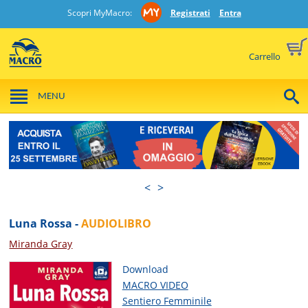
Scopri MyMacro:
Registrati
Entra
Carrello
MENU
<
>
Luna Rossa -
AUDIOLIBRO
Miranda Gray
Download
MACRO VIDEO
Sentiero Femminile