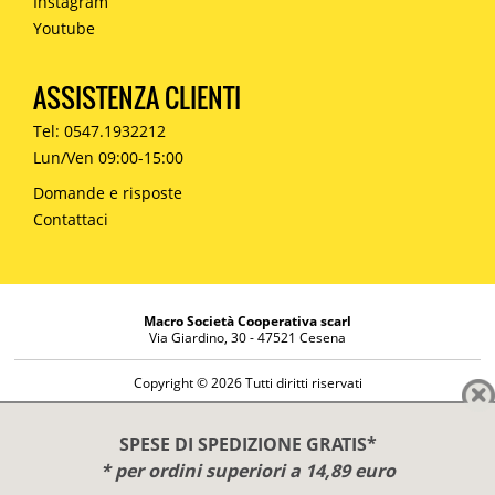
Instagram
Youtube
ASSISTENZA CLIENTI
Tel: 0547.1932212
Lun/Ven 09:00-15:00
Domande e risposte
Contattaci
Macro Società Cooperativa scarl
Via Giardino, 30 - 47521 Cesena
Copyright © 2026 Tutti diritti riservati
Informazioni societarie
Diritto di reso
SPESE DI SPEDIZIONE GRATIS*
Disclaimer
* per ordini superiori a 14,89 euro
Privacy Policy