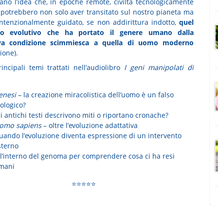
ano l’idea che, in epoche remote, civiltà tecnologicamente
 potrebbero non solo aver transitato sul nostro pianeta ma
ntenzionalmente guidato, se non addirittura indotto,
quel
so evolutivo che ha portato il genere umano dalla
iva condizione scimmiesca a quella di uomo moderno
ione).
incipali temi trattati nell’audiolibro
I geni manipolati di
enesi
– la creazione miracolistica dell’uomo è un falso
ologico?
i antichi testi descrivono miti o riportano cronache?
omo sapiens
– oltre l’evoluzione adattativa
uando l’evoluzione diventa espressione di un intervento
sterno
ll’interno del genoma per comprendere cosa ci ha resi
mani
⭐⭐⭐⭐⭐