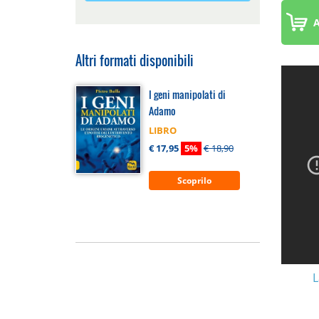
A
Altri formati disponibili
I geni manipolati di
Adamo
LIBRO
€ 17,95
5%
€ 18,90
Scoprilo
L