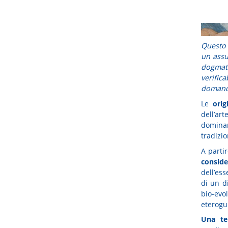
Questo 
un assu
dogmati
verific
domande
Le
orig
dell’art
domina
tradizio
A parti
consid
dell’es
di un d
bio-evo
eterogu
Una te