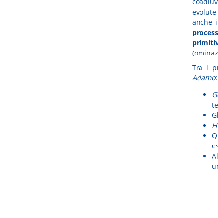
coadiuv
evolute
anche i
proces
primit
(ominaz
Tra i pr
Adamo
:
G
te
Gl
H
Q
e
A
u