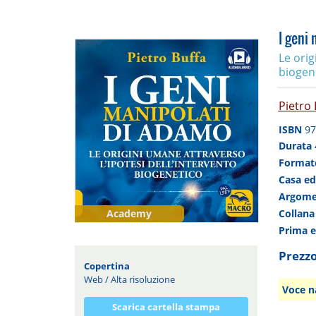
I geni
Le orig
biogen
Pietro 
ISBN
97
Durata
Forma
Casa ed
Argom
Collan
Academy
Prima 
Prezzo
Copertina
Web
/
Alta risoluzione
Voce n
Scarica cartella stampa