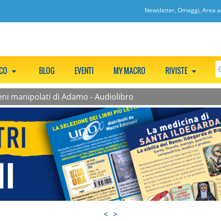
Newsletter, Omaggi, Area ac
CCO
BLOG
EVENTI
MY MACRO
RIVISTE
geni manipolati di Adamo - Audiolibro
<
>