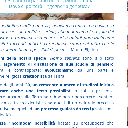
I testi antichi parlano di clonazione umana?
Dove ci porterà l’ingegneria genetica?
audiolibro indica una via, nuova ma concreta e basata su
nto: se, con umiltà e serietà, abbandoniamo le regole del
smo e proviamo a ritenere seri e quindi potenzialmente
abili i racconti antichi, ci rendiamo conto del fatto che le
 aperte hanno possibili risposte.
− Mauro Biglino
ini della nostra specie
(
Homo sapiens
) sono, allo stato
e,
argomento di discussione di due scuole di pensiero
nti e contrapposte:
evoluzionismo
da una parte e
ne religiosa
creazionista
dall’altra.
re dagli anni ’60,
un crescente numero di studiosi inizia a
erare anche una terza possibilità
in cui la presenza
sere umano sulla Terra potrebbe non ripercorrere i sentieri
ivino atto creazionistico né quelli di un naturale processo
lutivo ma quelli di
un processo guidato da terzi
(evoluzione
idata).
rza “incomoda” possibilità
basata su presupposti che