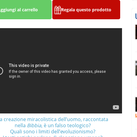
ggiungi al carrello
Regala questo prodotto
a creazione miracolistica dell’uomo, raccontata
nella
Bibbia
, è un falso teologico?
Quali sono i limiti dell’evoluzionismo?