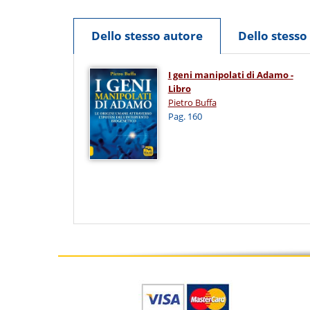
Dello stesso autore
Dello stess
I geni manipolati di Adamo -
Libro
Pietro Buffa
Pag. 160