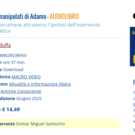
 manipolati di Adamo -
AUDIOLIBRO
ini umane attraverso l'ipotesi dell'intervento
etico
Buffa
88828538950
4 ore 37 min
to
Download
itrice
MACRO VIDEO
ento
Attualità e Informazione libera
a
Antiche Conoscenze
edizione
Giugno 2025
o
g
 € 14,49
V
arrante
Osmar Miguel Santucho
V