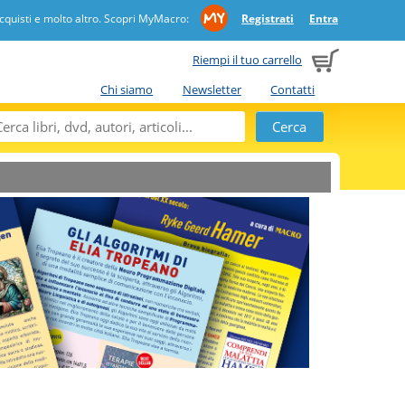
quisti e molto altro. Scopri MyMacro:
Registrati
Entra
Riempi il tuo carrello
Chi siamo
Newsletter
Contatti