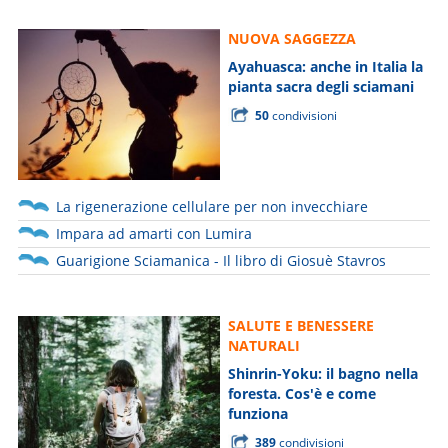
NUOVA SAGGEZZA
Ayahuasca: anche in Italia la
pianta sacra degli sciamani
50
condivisioni
La rigenerazione cellulare per non invecchiare
Impara ad amarti con Lumira
Guarigione Sciamanica - Il libro di Giosuè Stavros
SALUTE E BENESSERE
NATURALI
Shinrin-Yoku: il bagno nella
foresta. Cos'è e come
funziona
389
condivisioni