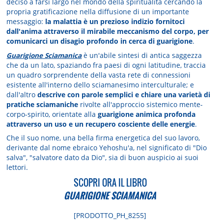
deciso a farsi largo nel mondo della spiritualità cercando la
propria gratificazione nella diffusione di un importante
messaggio:
la malattia è un prezioso indizio fornitoci
dall'anima attraverso il mirabile meccanismo del corpo, per
comunicarci un disagio profondo in cerca di guarigione
.
Guarigione Sciamanica
è un'abile sintesi di antica saggezza
che da un lato, spaziando fra paesi di ogni latitudine, traccia
un quadro sorprendente della vasta rete di connessioni
esistente all'interno dello sciamanesimo interculturale; e
dall'altro
descrive con parole semplici e chiare una varietà di
pratiche sciamaniche
rivolte all'approccio sistemico mente-
corpo-spirito, orientate alla
guarigione animica profonda
attraverso un uso e un recupero cosciente delle energie
.
Che il suo nome, una bella firma energetica del suo lavoro,
derivante dal nome ebraico Yehoshu'a, nel significato di "Dio
salva", "salvatore dato da Dio", sia di buon auspicio ai suoi
lettori.
SCOPRI ORA IL LIBRO
GUARIGIONE SCIAMANICA
[PRODOTTO_PH_8255]