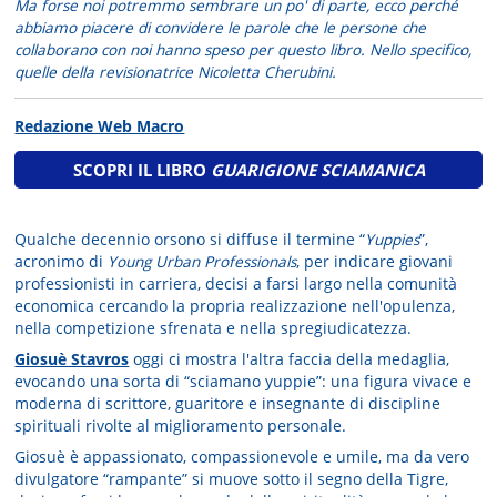
Ma forse noi potremmo sembrare un po' di parte, ecco perché
abbiamo piacere di convidere le parole che le persone che
collaborano con noi hanno speso per questo libro. Nello specifico,
quelle della revisionatrice Nicoletta Cherubini.
Redazione Web Macro
SCOPRI IL LIBRO
GUARIGIONE SCIAMANICA
Qualche decennio orsono si diffuse il termine “
Yuppies
”,
acronimo di
Young Urban Professionals
, per indicare giovani
professionisti in carriera, decisi a farsi largo nella comunità
economica cercando la propria realizzazione nell'opulenza,
nella competizione sfrenata e nella spregiudicatezza.
Giosuè Stavros
oggi ci mostra l'altra faccia della medaglia,
evocando una sorta di “sciamano yuppie”: una figura vivace e
moderna di scrittore, guaritore e insegnante di discipline
spirituali rivolte al miglioramento personale.
Giosuè è appassionato, compassionevole e umile, ma da vero
divulgatore “rampante” si muove sotto il segno della Tigre,