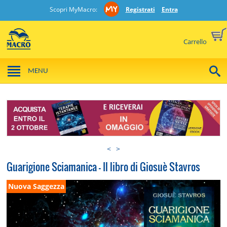
Scopri MyMacro:
Registrati
Entra
Carrello
MENU
<
>
Guarigione Sciamanica - Il libro di Giosuè Stavros
Nuova Saggezza