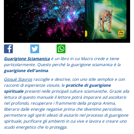
Guarigione Sciamanica
è un libro in cui Macro crede e tiene
particolarmente. Questo perché la guarigione sciamanica è la
guarigione dell'anima
.
Giosuè Stavros
raccoglie e descrive, con uno stile semplice e con
racconti di esperienze vissute, le
pratiche di guarigione
spirituale
presenti nelle principali culture sciamaniche. Grazie alla
lettura di questo manuale il lettore potrà imparare ad ascoltarsi
nel profondo, recuperare i frammenti della propria Anima,
liberarsi dalle energie negative prima che diventino pericolose,
permettere agli spiriti alleati di aiutarlo nel processo di guarigione
spirituale, purificare gli ambienti in cui vive e lavora e creare uno
scudo energetico che lo protegga.