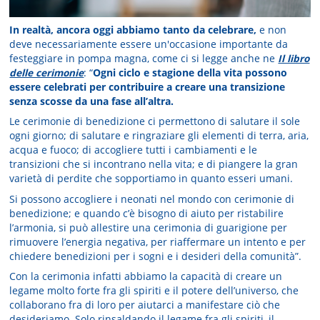
In realtà, ancora oggi abbiamo tanto da celebrare,
e non
deve necessariamente essere un'occasione importante da
festeggiare in pompa magna, come ci si legge anche ne
Il libro
delle cerimonie
: “
Ogni ciclo e stagione della vita possono
essere celebrati per contribuire a creare una transizione
senza scosse da una fase all’altra.
Le cerimonie di benedizione ci permettono di salutare il sole
ogni giorno; di salutare e ringraziare gli elementi di terra, aria,
acqua e fuoco; di accogliere tutti i cambiamenti e le
transizioni che si incontrano nella vita; e di piangere la gran
varietà di perdite che sopportiamo in quanto esseri umani.
Si possono accogliere i neonati nel mondo con cerimonie di
benedizione; e quando c’è bisogno di aiuto per ristabilire
l’armonia, si può allestire una cerimonia di guarigione per
rimuovere l’energia negativa, per riaffermare un intento e per
chiedere benedizioni per i sogni e i desideri della comunità”.
Con la cerimonia infatti abbiamo la capacità di creare un
legame molto forte fra gli spiriti e il potere dell’universo, che
collaborano fra di loro per aiutarci a manifestare ciò che
desideriamo. Solo rinsaldando il legame fra gli spiriti, il