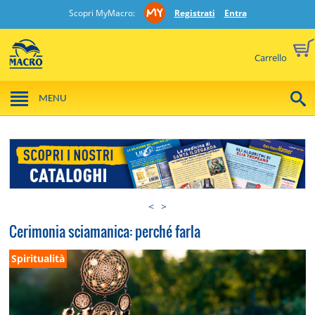
Scopri MyMacro:
Registrati
Entra
Carrello
MENU
<
>
Cerimonia sciamanica: perché farla
Spiritualità