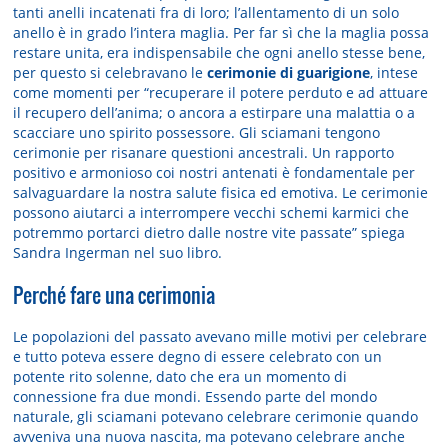
tanti anelli incatenati fra di loro; l’allentamento di un solo
anello è in grado l’intera maglia. Per far sì che la maglia possa
restare unita, era indispensabile che ogni anello stesse bene,
per questo si celebravano le
cerimonie di guarigione
, intese
come momenti per “recuperare il potere perduto e ad attuare
il recupero dell’anima; o ancora a estirpare una malattia o a
scacciare uno spirito possessore. Gli sciamani tengono
cerimonie per risanare questioni ancestrali. Un rapporto
positivo e armonioso coi nostri antenati è fondamentale per
salvaguardare la nostra salute fisica ed emotiva. Le cerimonie
possono aiutarci a interrompere vecchi schemi karmici che
potremmo portarci dietro dalle nostre vite passate” spiega
Sandra Ingerman nel suo libro.
Perché fare una cerimonia
Le popolazioni del passato avevano mille motivi per celebrare
e tutto poteva essere degno di essere celebrato con un
potente rito solenne, dato che era un momento di
connessione fra due mondi. Essendo parte del mondo
naturale, gli sciamani potevano celebrare cerimonie quando
avveniva una nuova nascita, ma potevano celebrare anche