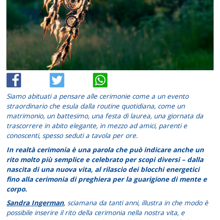
Siamo abituati a pensare alle cerimonie come a un evento
straordinario che esula dalla routine quotidiana, come un
matrimonio, un battesimo, una festa di laurea, una giornata da
trascorrere in abito elegante, in mezzo ad amici, parenti e
conoscenti, spesso seduti a tavola per ore.
In realtà cerimonia è una parola che può indicare anche un
rito molto più semplice e celebrato per scopi diversi – dalla
nascita di una nuova vita, al rilascio dei blocchi energetici
fino alla cerimonia di preghiera per la guarigione di mente e
corpo.
Sandra Ingerman
, sciamana da tanti anni, illustra in che modo è
possibile inserire il rito della cerimonia nella nostra vita, e