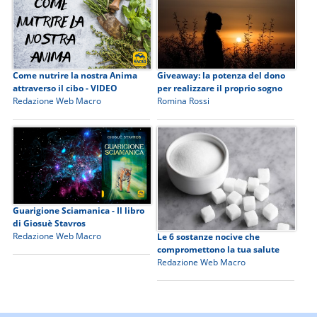
Come nutrire la nostra Anima
Giveaway: la potenza del dono
attraverso il cibo - VIDEO
per realizzare il proprio sogno
Redazione Web Macro
Romina Rossi
Guarigione Sciamanica - Il libro
di Giosuè Stavros
Redazione Web Macro
Le 6 sostanze nocive che
compromettono la tua salute
Redazione Web Macro