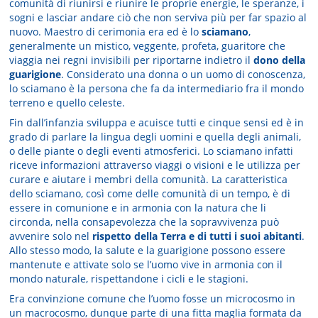
comunità di riunirsi e riunire le proprie energie, le speranze, i
sogni e lasciar andare ciò che non serviva più per far spazio al
nuovo. Maestro di cerimonia era ed è lo
sciamano
,
generalmente un mistico, veggente, profeta, guaritore che
viaggia nei regni invisibili per riportarne indietro il
dono della
guarigione
. Considerato una donna o un uomo di conoscenza,
lo sciamano è la persona che fa da intermediario fra il mondo
terreno e quello celeste.
Fin dall’infanzia sviluppa e acuisce tutti e cinque sensi ed è in
grado di parlare la lingua degli uomini e quella degli animali,
o delle piante o degli eventi atmosferici. Lo sciamano infatti
riceve informazioni attraverso viaggi o visioni e le utilizza per
curare e aiutare i membri della comunità. La caratteristica
dello sciamano, così come delle comunità di un tempo, è di
essere in comunione e in armonia con la natura che li
circonda, nella consapevolezza che la sopravvivenza può
avvenire solo nel
rispetto della Terra e di tutti i suoi abitanti
.
Allo stesso modo, la salute e la guarigione possono essere
mantenute e attivate solo se l’uomo vive in armonia con il
mondo naturale, rispettandone i cicli e le stagioni.
Era convinzione comune che l’uomo fosse un microcosmo in
un macrocosmo, dunque parte di una fitta maglia formata da