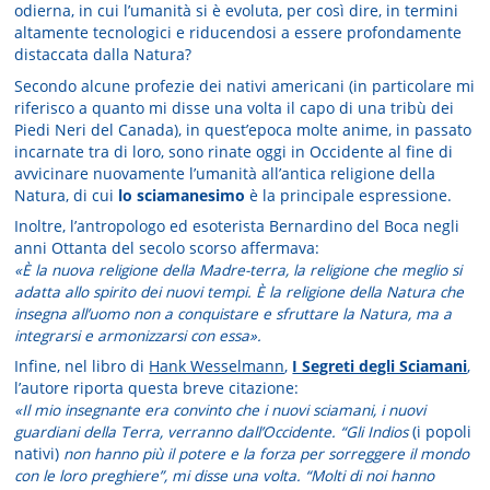
odierna, in cui l’umanità si è evoluta, per così dire, in termini
altamente tecnologici e riducendosi a essere profondamente
distaccata dalla Natura?
Secondo alcune profezie dei nativi americani (in particolare mi
riferisco a quanto mi disse una volta il capo di una tribù dei
Piedi Neri del Canada), in quest’epoca molte anime, in passato
incarnate tra di loro, sono rinate oggi in Occidente al fine di
avvicinare nuovamente l’umanità all’antica religione della
Natura, di cui
lo sciamanesimo
è la principale espressione.
Inoltre, l’antropologo ed esoterista Bernardino del Boca negli
anni Ottanta del secolo scorso affermava:
«È la nuova religione della Madre-terra, la religione che meglio si
adatta allo spirito dei nuovi tempi. È la religione della Natura che
insegna all’uomo non a conquistare e sfruttare la Natura, ma a
integrarsi e armonizzarsi con essa».
Infine, nel libro di
Hank Wesselmann
,
I Segreti degli Sciamani
,
l’autore riporta questa breve citazione:
«Il mio insegnante era convinto che i nuovi sciamani, i nuovi
guardiani della Terra, verranno dall’Occidente. “Gli Indios
(i popoli
nativi)
non hanno più il potere e la forza per sorreggere il mondo
con le loro preghiere”, mi disse una volta. “Molti di noi hanno