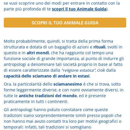
se vuoi scoprire uno dei modi per entrare in contatto con la
parte più profonda di te
scopri il tuo Animale Guida
).
SCOPRI IL TUO ANIMALE GUIDA
Molto probabilmente, quindi, si tratta della prima forma
strutturata e dotata di un bagaglio di azioni e
rituali
, svolti in
questo e in
altri mondi
, che ha raggiunto col tempo una
funzione sociale di grande importanza, al punto di indurre gli
antropologi a denominare tali società proprio in base al fatto
di essere caratterizzate dalla
“religione estatica”
, cioè dalla
capacità dello sciamano di andare in estasi
.
Ora, la particolarità dello
sciamanesimo
è che si trova, sotto
forme leggermente diverse, e con nomi ovviamente diversi, in
tutte le
antiche tradizioni del mondo
, ed è presente
praticamente in tutti i continenti.
Gli antropologi hanno potuto constatare come queste
tradizioni siano sorprendentemente simili presso popoli che
non hanno mai avuto contatti tra loro per motivi geografici o
temporali: infatti, tali tradizioni si somigliano