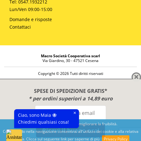
Tel: 0547.1932212
Lun/Ven 09:00-15:00
Domande e risposte
Contattaci
Macro Società Cooperativa scarl
Via Giardino, 30 - 47521 Cesena
Copyright © 2026 Tutti diritti riservati
Informazioni societarie
Diritto di reso
SPESE DI SPEDIZIONE GRATIS*
Disclaimer
* per ordini superiori a 14,89 euro
Privacy Policy
×
Ciao, sono Maia 🐝
Chiedimi qualsiasi cosa!
Questo sito utilizza cookies per migliorare la fruibilità.
Ricevi il buono ora!
Continuando nella navigazione consentirai all'utilizzo dei cookie e alla relativa
Benessere e conoscenza dal 1987
politica. Clicca sul seguente link per saperne di più
Privacy Policy
Sviluppato da
Nimaia