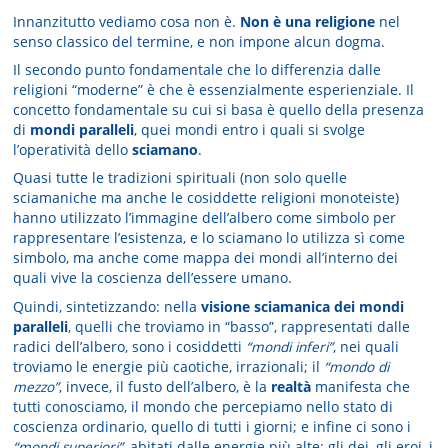
Innanzitutto vediamo cosa non è.
Non è una religione
nel
senso classico del termine, e non impone alcun dogma.
Il secondo punto fondamentale che lo differenzia dalle
religioni “moderne” è che è essenzialmente esperienziale. Il
concetto fondamentale su cui si basa è quello della presenza
di
mondi paralleli
, quei mondi entro i quali si svolge
l’operatività dello
sciamano
.
Quasi tutte le tradizioni spirituali (non solo quelle
sciamaniche ma anche le cosiddette religioni monoteiste)
hanno utilizzato l’immagine dell’albero come simbolo per
rappresentare l’esistenza, e lo sciamano lo utilizza sì come
simbolo, ma anche come mappa dei mondi all’interno dei
quali vive la coscienza dell’essere umano.
Quindi, sintetizzando: nella
visione sciamanica
dei mondi
paralleli
, quelli che troviamo in “basso”, rappresentati dalle
radici dell’albero, sono i cosiddetti
“mondi inferi”
, nei quali
troviamo le energie più caotiche, irrazionali; il
“mondo di
mezzo”
, invece, il fusto dell’albero, è la
realtà
manifesta che
tutti conosciamo, il mondo che percepiamo nello stato di
coscienza ordinario, quello di tutti i giorni; e infine ci sono i
“mondi superiori”
, abitati dalle energie più alte: gli dei, gli eroi, i