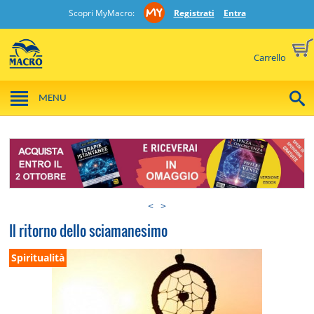
Scopri MyMacro:
Registrati
Entra
Carrello
MENU
<
>
Il ritorno dello sciamanesimo
Spiritualità