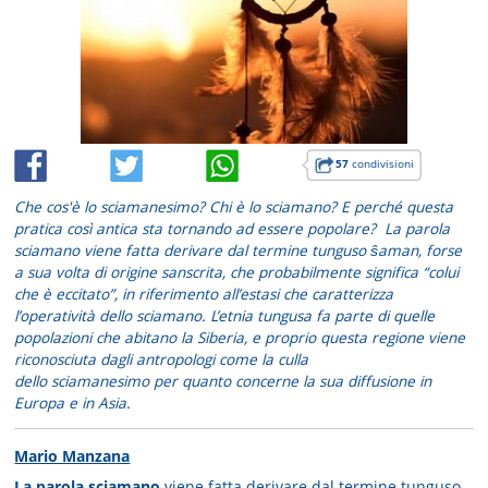
57
condivisioni
Che cos'è lo sciamanesimo? Chi è lo sciamano? E perché questa
pratica così antica sta tornando ad essere popolare? La parola
sciamano viene fatta derivare dal termine tunguso ŝaman, forse
a sua volta di origine sanscrita, che probabilmente significa
“colui
che è eccitato”
, in riferimento all’estasi che caratterizza
l’operatività dello sciamano. L’etnia tungusa fa parte di quelle
popolazioni che abitano la Siberia, e proprio questa regione viene
riconosciuta dagli antropologi come la culla
dello sciamanesimo per quanto concerne la sua diffusione in
Europa e in Asia.
Mario Manzana
La parola sciamano
viene fatta derivare dal termine tunguso