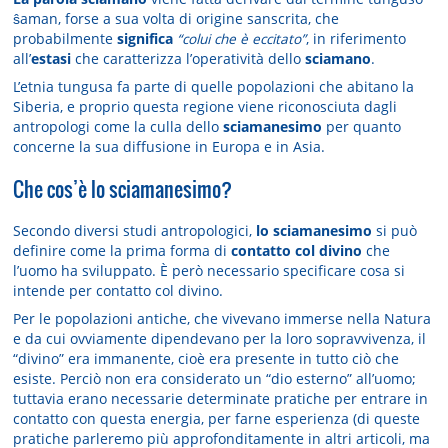
ŝaman, forse a sua volta di origine sanscrita, che
probabilmente
significa
“colui che è eccitato”
, in riferimento
all’
estasi
che caratterizza l’operatività dello
sciamano
.
L’etnia tungusa fa parte di quelle popolazioni che abitano la
Siberia, e proprio questa regione viene riconosciuta dagli
antropologi come la culla dello
sciamanesimo
per quanto
concerne la sua diffusione in Europa e in Asia.
Che cos’è lo sciamanesimo?
Secondo diversi studi antropologici,
lo sciamanesimo
si può
definire come la prima forma di
contatto col divino
che
l’uomo ha sviluppato. È però necessario specificare cosa si
intende per contatto col divino.
Per le popolazioni antiche, che vivevano immerse nella Natura
e da cui ovviamente dipendevano per la loro sopravvivenza, il
“divino” era immanente, cioè era presente in tutto ciò che
esiste. Perciò non era considerato un “dio esterno” all’uomo;
tuttavia erano necessarie determinate pratiche per entrare in
contatto con questa energia, per farne esperienza (di queste
pratiche parleremo più approfonditamente in altri articoli, ma