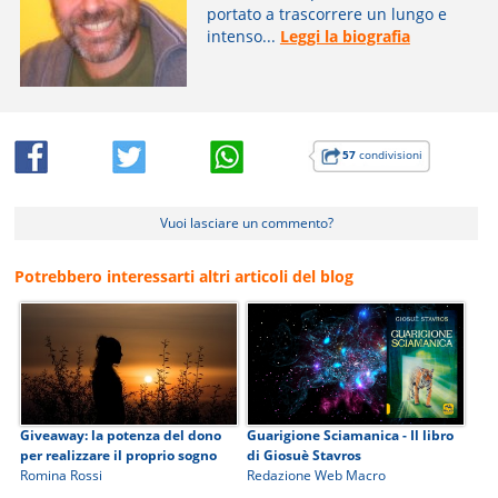
portato a trascorrere un lungo e
intenso...
Leggi la biografia
57
condivisioni
Vuoi lasciare un commento?
Potrebbero interessarti altri articoli del blog
Giveaway: la potenza del dono
Guarigione Sciamanica - Il libro
per realizzare il proprio sogno
di Giosuè Stavros
Romina Rossi
Redazione Web Macro