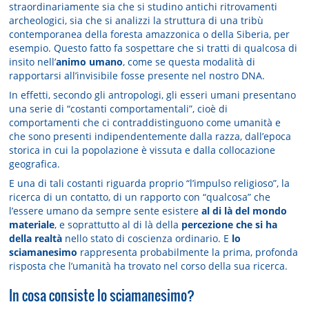
straordinariamente sia che si studino antichi ritrovamenti
archeologici, sia che si analizzi la struttura di una tribù
contemporanea della foresta amazzonica o della Siberia, per
esempio. Questo fatto fa sospettare che si tratti di qualcosa di
insito nell’
animo umano
, come se questa modalità di
rapportarsi all’invisibile fosse presente nel nostro DNA.
In effetti, secondo gli antropologi, gli esseri umani presentano
una serie di “costanti comportamentali”, cioè di
comportamenti che ci contraddistinguono come umanità e
che sono presenti indipendentemente dalla razza, dall’epoca
storica in cui la popolazione è vissuta e dalla collocazione
geografica.
E una di tali costanti riguarda proprio “l’impulso religioso”, la
ricerca di un contatto, di un rapporto con “qualcosa” che
l’essere umano da sempre sente esistere
al di là del mondo
materiale
, e soprattutto al di là della
percezione che si ha
della realtà
nello stato di coscienza ordinario. E
lo
sciamanesimo
rappresenta probabilmente la prima, profonda
risposta che l’umanità ha trovato nel corso della sua ricerca.
In cosa consiste lo sciamanesimo?