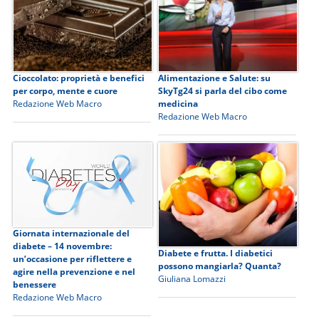
Cioccolato: proprietà e benefici
Alimentazione e Salute: su
per corpo, mente e cuore
SkyTg24 si parla del cibo come
Redazione Web Macro
medicina
Redazione Web Macro
Giornata internazionale del
diabete – 14 novembre:
Diabete e frutta. I diabetici
un’occasione per riflettere e
possono mangiarla? Quanta?
agire nella prevenzione e nel
Giuliana Lomazzi
benessere
Redazione Web Macro