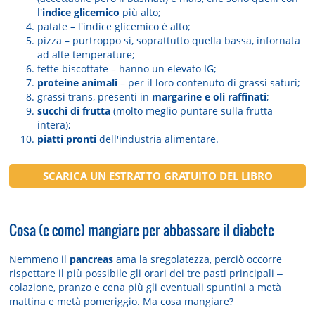
l'
indice glicemico
più alto;
patate – l'indice glicemico è alto;
pizza – purtroppo sì, soprattutto quella bassa, infornata
ad alte temperature;
fette biscottate – hanno un elevato IG;
proteine animali
– per il loro contenuto di grassi saturi;
grassi trans, presenti in
margarine e oli raffinati
;
succhi di frutta
(molto meglio puntare sulla frutta
intera);
piatti pronti
dell'industria alimentare.
SCARICA UN ESTRATTO GRATUITO DEL LIBRO
Cosa (e come) mangiare per abbassare il diabete
Nemmeno il
pancreas
ama la sregolatezza, perciò occorre
rispettare il più possibile gli orari dei tre pasti principali ‒
colazione, pranzo e cena più gli eventuali spuntini a metà
mattina e metà pomeriggio. Ma cosa mangiare?