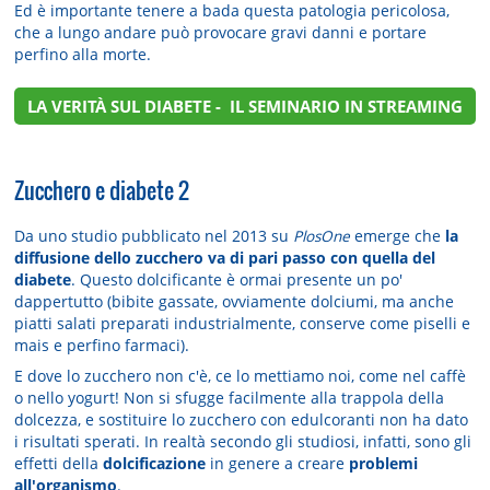
Ed è importante tenere a bada questa patologia pericolosa,
che a lungo andare può provocare gravi danni e portare
perfino alla morte.
LA VERITÀ SUL DIABETE - IL SEMINARIO IN STREAMING
Zucchero e diabete 2
Da uno studio pubblicato nel 2013 su
PlosOne
emerge che
la
diffusione dello zucchero va di pari passo con quella del
diabete
. Questo dolcificante è ormai presente un po'
dappertutto (bibite gassate, ovviamente dolciumi, ma anche
piatti salati preparati industrialmente, conserve come piselli e
mais e perfino farmaci).
E dove lo zucchero non c'è, ce lo mettiamo noi, come nel caffè
o nello yogurt! Non si sfugge facilmente alla trappola della
dolcezza, e sostituire lo zucchero con edulcoranti non ha dato
i risultati sperati. In realtà secondo gli studiosi, infatti, sono gli
effetti della
dolcificazione
in genere a creare
problemi
all'organismo
.