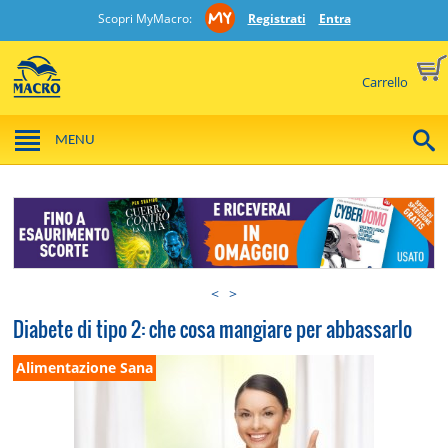
Scopri MyMacro:
Registrati
Entra
Carrello
MENU
<
>
Diabete di tipo 2: che cosa mangiare per abbassarlo
Alimentazione Sana