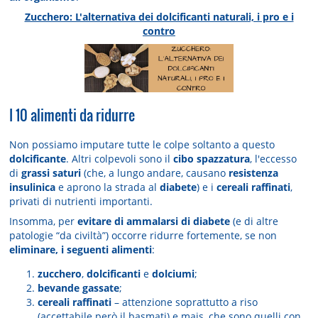
Zucchero: L'alternativa dei dolcificanti naturali, i pro e i
contro
I 10 alimenti da ridurre
Non possiamo imputare tutte le colpe soltanto a questo
dolcificante
. Altri colpevoli sono il
cibo spazzatura
, l'eccesso
di
grassi saturi
(che, a lungo andare, causano
resistenza
insulinica
e aprono la strada al
diabete
) e i
cereali raffinati
,
privati di nutrienti importanti.
Insomma, per
evitare di ammalarsi di diabete
(e di altre
patologie “da civiltà”) occorre ridurre fortemente, se non
eliminare, i seguenti alimenti
:
zucchero
,
dolcificanti
e
dolciumi
;
bevande gassate
;
cereali raffinati
– attenzione soprattutto a riso
(accettabile però il basmati) e mais, che sono quelli con