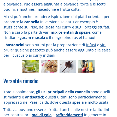
e bevande. Può essere aggiunta a bevande,
torte
e
biscotti
,
budini
,
smoothies
, macedonie e frutta cotta.
Ma si può anche prendere ispirazione dai piatti orientali per
proporre la
cannella
in versione salata. Per esempio è
stuzzicante sul riso, deliziosa nei curry e sugli ortaggi stufati.
Non a caso fa parte di vari
mix orientali di spezie
, come
l'indiano
garam masala
o il magrebino ras el hanout.
I
bastoncini
sono ottimi per la preparazione di
infusi
e
vin
brulé
; qualche pezzetto può anche essere aggiunto alle salse
per i
cuscus
o ai curry indiani.
Versatile rimedio
Tradizionalmente,
gli usi principali della cannella
sono quelli
stimolanti e
antisettici
; questi ultimi sono particolarmente
apprezzati nei Paesi caldi, dove questa
spezia
è molto usata.
Tuttavia possono essere sfruttati anche alle nostre latitudini
per contrastare
mal di gola
e
raffreddamenti
in genere: in