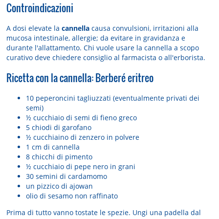
Controindicazioni
A dosi elevate la
cannella
causa convulsioni, irritazioni alla
mucosa intestinale, allergie; da evitare in gravidanza e
durante l'allattamento. Chi vuole usare la cannella a scopo
curativo deve chiedere consiglio al farmacista o all'erborista.
Ricetta con la cannella: Berberé eritreo
10 peperoncini tagliuzzati (eventualmente privati dei
semi)
½ cucchiaio di semi di fieno greco
5 chiodi di garofano
½ cucchiaino di zenzero in polvere
1 cm di cannella
8 chicchi di pimento
½ cucchiaio di pepe nero in grani
30 semini di cardamomo
un pizzico di ajowan
olio di sesamo non raffinato
Prima di tutto vanno tostate le spezie. Ungi una padella dal