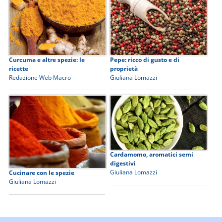
Curcuma e altre spezie: le
Pepe: ricco di gusto e di
ricette
proprietà
Redazione Web Macro
Giuliana Lomazzi
Cardamomo, aromatici semi
digestivi
Giuliana Lomazzi
Cucinare con le spezie
Giuliana Lomazzi