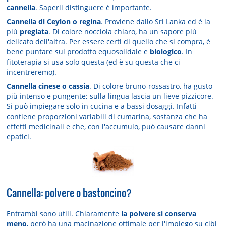
cannella
. Saperli distinguere è importante.
Cannella di Ceylon o regina
. Proviene dallo Sri Lanka ed è la
più
pregiata
. Di colore nocciola chiaro, ha un sapore più
delicato dell'altra. Per essere certi di quello che si compra, è
bene puntare sul prodotto equosolidale e
biologico
. In
fitoterapia si usa solo questa (ed è su questa che ci
incentreremo).
Cannella cinese o cassia
. Di colore bruno-rossastro, ha gusto
più intenso e pungente; sulla lingua lascia un lieve pizzicore.
Si può impiegare solo in cucina e a bassi dosaggi. Infatti
contiene proporzioni variabili di cumarina, sostanza che ha
effetti medicinali e che, con l'accumulo, può causare danni
epatici.
Cannella: polvere o bastoncino?
Entrambi sono utili. Chiaramente
la polvere si conserva
meno
, però ha una macinazione ottimale per l'impiego su cibi