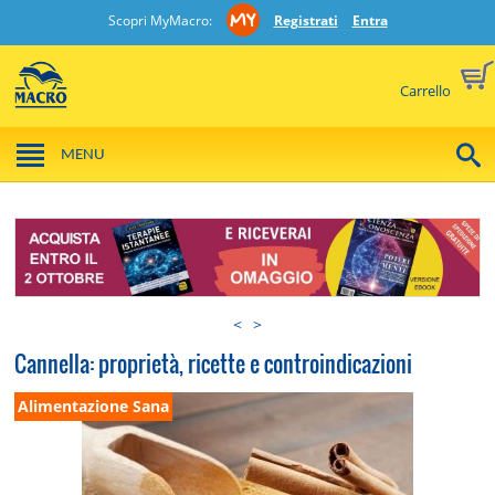
Scopri MyMacro:
Registrati
Entra
Carrello
MENU
<
>
Cannella: proprietà, ricette e controindicazioni
Alimentazione Sana