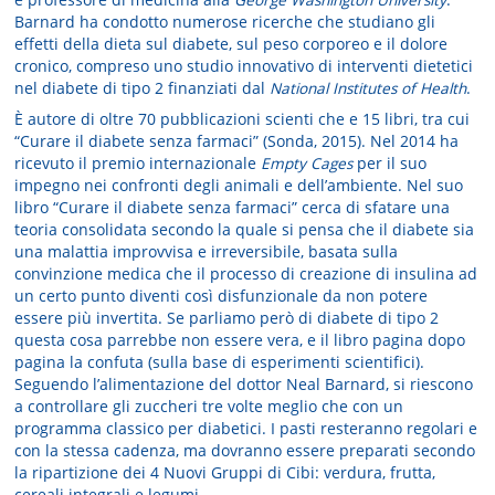
Barnard ha condotto numerose ricerche che studiano gli
effetti della dieta sul diabete, sul peso corporeo e il dolore
cronico, compreso uno studio innovativo di interventi dietetici
nel diabete di tipo 2 finanziati dal
National Institutes of Health
.
È autore di oltre 70 pubblicazioni scienti che e 15 libri, tra cui
“Curare il diabete senza farmaci” (Sonda, 2015). Nel 2014 ha
ricevuto il premio internazionale
Empty Cages
per il suo
impegno nei confronti degli animali e dell’ambiente. Nel suo
libro “Curare il diabete senza farmaci” cerca di sfatare una
teoria consolidata secondo la quale si pensa che il diabete sia
una malattia improvvisa e irreversibile, basata sulla
convinzione medica che il processo di creazione di insulina ad
un certo punto diventi così disfunzionale da non potere
essere più invertita. Se parliamo però di diabete di tipo 2
questa cosa parrebbe non essere vera, e il libro pagina dopo
pagina la confuta (sulla base di esperimenti scientifici).
Seguendo l’alimentazione del dottor Neal Barnard, si riescono
a controllare gli zuccheri tre volte meglio che con un
programma classico per diabetici. I pasti resteranno regolari e
con la stessa cadenza, ma dovranno essere preparati secondo
la ripartizione dei 4 Nuovi Gruppi di Cibi: verdura, frutta,
cereali integrali e legumi.