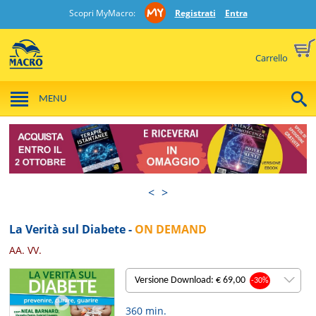
Scopri MyMacro:
Registrati
Entra
Carrello
MENU
<
>
La Verità sul Diabete -
ON DEMAND
AA. VV.
Versione Download: € 69,00
-30%
360 min.