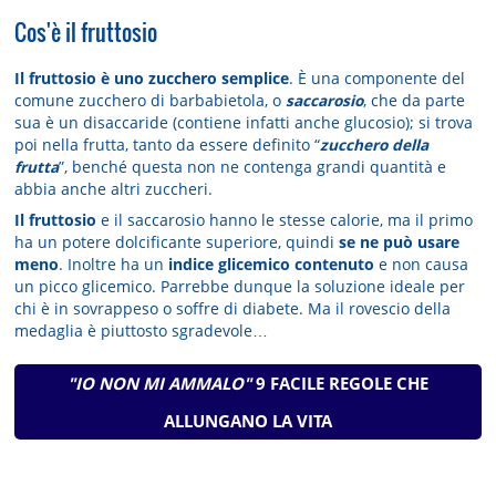
Cos'è il fruttosio
Il fruttosio è uno zucchero semplice
. È una componente del
comune zucchero di barbabietola, o
saccarosio
, che da parte
sua è un disaccaride (contiene infatti anche glucosio); si trova
poi nella frutta, tanto da essere definito “
zucchero della
frutta
”, benché questa non ne contenga grandi quantità e
abbia anche altri zuccheri.
Il fruttosio
e il saccarosio hanno le stesse calorie, ma il primo
ha un potere dolcificante superiore, quindi
se ne può usare
meno
. Inoltre ha un
indice glicemico contenuto
e non causa
un picco glicemico. Parrebbe dunque la soluzione ideale per
chi è in sovrappeso o soffre di diabete. Ma il rovescio della
medaglia è piuttosto sgradevole…
"IO NON MI AMMALO"
9 FACILE REGOLE CHE
ALLUNGANO LA VITA