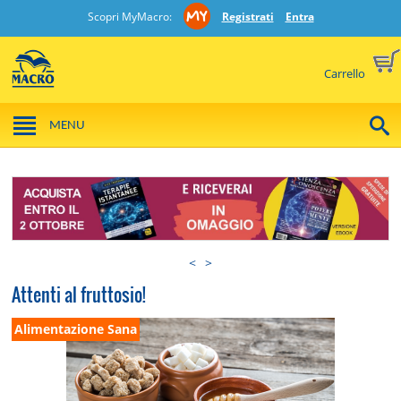
Scopri MyMacro:
Registrati
Entra
Carrello
MENU
<
>
Attenti al fruttosio!
Alimentazione Sana