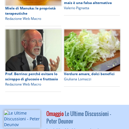
mais è una falsa alternativa
Valerio Pignatta
Miele di Manuka: le proprietà
terapeutiche
Redazione Web Macro
Prof. Berrino: perché evitare lo
Verdure amare, dolci benefici
sciroppo di glucosio e fruttosio
Giuliana Lomazzi
Redazione Web Macro
Omaggio
Le Ultime Discussioni -
Peter Deunov