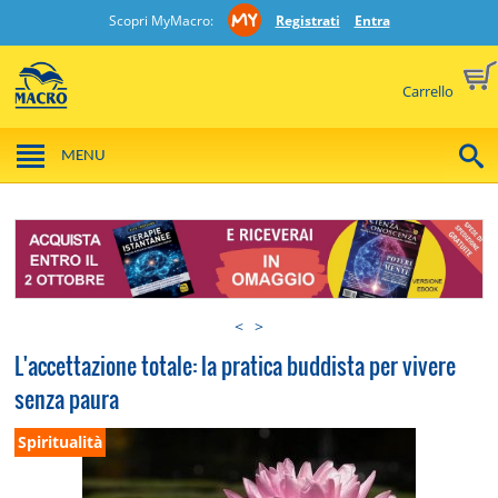
Scopri MyMacro:
Registrati
Entra
Carrello
MENU
<
>
L'accettazione totale: la pratica buddista per vivere
senza paura
Spiritualità