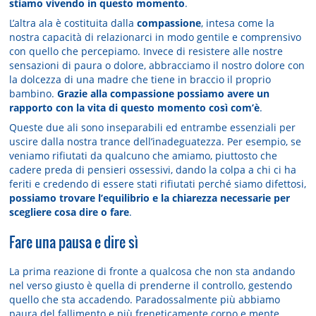
stiamo vivendo in questo momento
.
L’altra ala è costituita dalla
compassione
, intesa come la
nostra capacità di relazionarci in modo gentile e comprensivo
con quello che percepiamo. Invece di resistere alle nostre
sensazioni di paura o dolore, abbracciamo il nostro dolore con
la dolcezza di una madre che tiene in braccio il proprio
bambino.
Grazie alla compassione possiamo avere un
rapporto con la vita di questo momento così com’è
.
Queste due ali sono inseparabili ed entrambe essenziali per
uscire dalla nostra trance dell’inadeguatezza. Per esempio, se
veniamo rifiutati da qualcuno che amiamo, piuttosto che
cadere preda di pensieri ossessivi, dando la colpa a chi ci ha
feriti e credendo di essere stati rifiutati perché siamo difettosi,
possiamo trovare l’equilibrio e la chiarezza necessarie per
scegliere cosa dire o fare
.
Fare una pausa e dire sì
La prima reazione di fronte a qualcosa che non sta andando
nel verso giusto è quella di prenderne il controllo, gestendo
quello che sta accadendo. Paradossalmente più abbiamo
paura del fallimento e più freneticamente corpo e mente