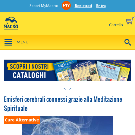
Scopri MyMacro:
Registrati
Entra
Carrello
MENU
<
>
Emisferi cerebrali connessi grazie alla Meditazione
Spirituale
Cure Alternative