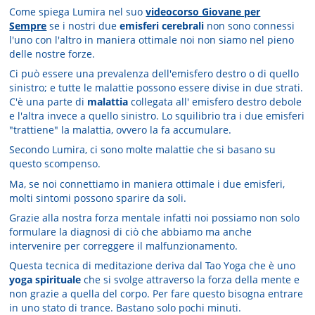
Come spiega Lumira nel suo
videocorso Giovane per
Sempre
se i nostri due
emisferi cerebrali
non sono connessi
l'uno con l'altro in maniera ottimale noi non siamo nel pieno
delle nostre forze.
Ci può essere una prevalenza dell'emisfero destro o di quello
sinistro; e tutte le malattie possono essere divise in due strati.
C'è una parte di
malattia
collegata all' emisfero destro debole
e l'altra invece a quello sinistro. Lo squilibrio tra i due emisferi
"trattiene" la malattia, ovvero la fa accumulare.
Secondo Lumira, ci sono molte malattie che si basano su
questo scompenso.
Ma, se noi connettiamo in maniera ottimale i due emisferi,
molti sintomi possono sparire da soli.
Grazie alla nostra forza mentale infatti noi possiamo non solo
formulare la diagnosi di ciò che abbiamo ma anche
intervenire per correggere il malfunzionamento.
Questa tecnica di meditazione deriva dal Tao Yoga che è uno
yoga spirituale
che si svolge attraverso la forza della mente e
non grazie a quella del corpo. Per fare questo bisogna entrare
in uno stato di trance. Bastano solo pochi minuti.