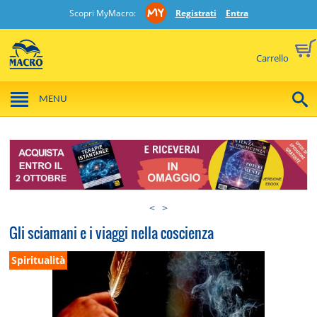
Scopri MyMacro:
Registrati
Entra
Carrello
MENU
<
>
Gli sciamani e i viaggi nella coscienza
Spiritualità