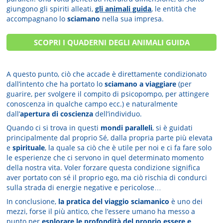
giungono gli spiriti alleati,
gli animali guida
, le entità che
accompagnano lo
sciamano
nella sua impresa.
SCOPRI I QUADERNI DEGLI ANIMALI GUIDA
A questo punto, ciò che accade è direttamente condizionato
dall’intento che ha portato lo
sciamano a viaggiare
(per
guarire, per svolgere il compito di psicopompo, per attingere
conoscenza in qualche campo ecc.) e naturalmente
dall’
apertura di coscienza
dell’individuo.
Quando ci si trova in questi
mondi paralleli
, si è guidati
principalmente dal proprio Sé, dalla propria parte più elevata
e
spirituale
, la quale sa ciò che è utile per noi e ci fa fare solo
le esperienze che ci servono in quel determinato momento
della nostra vita. Voler forzare questa condizione significa
aver portato con sé il proprio ego, ma ciò rischia di condurci
sulla strada di energie negative e pericolose…
In conclusione,
la pratica del viaggio sciamanico
è uno dei
mezzi, forse il più antico, che l’essere umano ha messo a
punto per
esplorare le profondità del proprio essere e