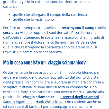
grandi categorie in cui si possono far rientrare queste
sostanze:
quelle che allargano il campo della coscienza;
quelle che lo restringono.
Per fare un esempio, tra quelle che
restringono il campo della
coscienza
vi sono l’oppio e i suoi derivati. Ricordiamo che
dall’oppio si ottengono le sostanze farmacologiche in grado di
non farci sentire il dolore fisico (la morfina). Va da sé che
quelle che restringono la coscienza sono deleterie se ci si
trova su un cammino di conoscenza.
Ma in cosa consiste un viaggio sciamanico?
Ovviamente un breve articolo non è il modo più idoneo per
andare a fondo del discorso, soprattutto dal punto di vista
della pratica. Per cominciare a lavorare in maniera concreta e
semplice, tuttavia, ci sono diversi testi in commercio. Uno
molto ben fatto, che introduce, con diversi esercizi, anche alla
pratica del “
viaggio sciamanico
”, è
I segreti degli sciamani
, di
Sandra Ingerman
e
Hank Wesselman
, che contiene anche un
cd con suoni di tamburi per accompagnare e facilitare