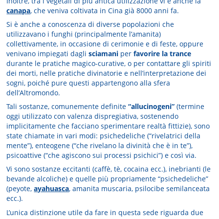
Inoltre, tra i vegetali di più antica utilizzazione vi è anche la
canapa
, che veniva coltivata in Cina già 8000 anni fa.
Si è anche a conoscenza di diverse popolazioni che
utilizzavano i funghi (principalmente l’amanita)
collettivamente, in occasione di cerimonie e di feste, oppure
venivano impiegati dagli
sciamani
per
favorire la trance
durante le pratiche magico-curative, o per contattare gli spiriti
dei morti, nelle pratiche divinatorie e nell’interpretazione dei
sogni, poiché pure questi appartengono alla sfera
dell’Altromondo.
Tali sostanze, comunemente definite
“allucinogeni”
(termine
oggi utilizzato con valenza dispregiativa, sostenendo
implicitamente che facciano sperimentare realtà fittizie), sono
state chiamate in vari modi: psichedeliche (“rivelatrici della
mente”), enteogene (“che rivelano la divinità che è in te”),
psicoattive (“che agiscono sui processi psichici”) e così via.
Vi sono sostanze eccitanti (caffè, tè, cocaina ecc.), inebrianti (le
bevande alcoliche) e quelle più propriamente “psichedeliche”
(peyote,
ayahuasca
, amanita muscaria, psilocibe semilanceata
ecc.).
L’unica distinzione utile da fare in questa sede riguarda due