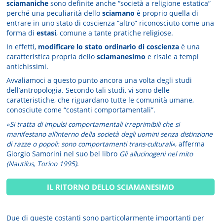
sciamaniche
sono definite anche “società a religione estatica”
perché una peculiarità dello
sciamano
è proprio quella di
entrare in uno stato di coscienza “altro” riconosciuto come una
forma di
estasi
, comune a tante pratiche religiose.
In effetti,
modificare lo stato ordinario di coscienza
è una
caratteristica propria dello
sciamanesimo
e risale a tempi
antichissimi.
Avvaliamoci a questo punto ancora una volta degli studi
dell’antropologia. Secondo tali studi, vi sono delle
caratteristiche, che riguardano tutte le comunità umane,
conosciute come “costanti comportamentali”.
«Si tratta di impulsi comportamentali irreprimibili che si
manifestano all’interno della società degli uomini senza distinzione
di razze o popoli: sono comportamenti trans-culturali»
, afferma
Giorgio Samorini nel suo bel libro
Gli allucinogeni nel mito
(Nautilus, Torino 1995)
.
IL RITORNO DELLO SCIAMANESIMO
Due di queste costanti sono particolarmente importanti per