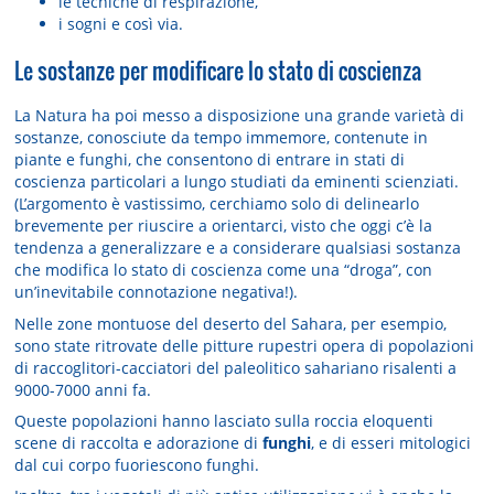
le tecniche di respirazione,
i sogni e così via.
Le sostanze per modificare lo stato di coscienza
La Natura ha poi messo a disposizione una grande varietà di
sostanze, conosciute da tempo immemore, contenute in
piante e funghi, che consentono di entrare in stati di
coscienza particolari a lungo studiati da eminenti scienziati.
(L’argomento è vastissimo, cerchiamo solo di delinearlo
brevemente per riuscire a orientarci, visto che oggi c’è la
tendenza a generalizzare e a considerare qualsiasi sostanza
che modifica lo stato di coscienza come una “droga”, con
un’inevitabile connotazione negativa!).
Nelle zone montuose del deserto del Sahara, per esempio,
sono state ritrovate delle pitture rupestri opera di popolazioni
di raccoglitori-cacciatori del paleolitico sahariano risalenti a
9000-7000 anni fa.
Queste popolazioni hanno lasciato sulla roccia eloquenti
scene di raccolta e adorazione di
funghi
, e di esseri mitologici
dal cui corpo fuoriescono funghi.