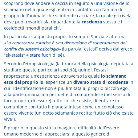
scoprono dove andare a caccia in seguito a una visione dello
sciamano nella quale egli entra in contatto con l’anima di
gruppo dell’animale che si intende cacciare, la quale gli rivela
dove può trovarlo), sia riguardante la
coscienza
stessa e i
cosiddetti “mondi paralleli”.
In particolare, a questo proposito sempre Speziale afferma:
«La conoscenza estatica è una dimensione di superamento dei
confini dei sistemi psicologici»
(la parola “estasi” deriva dal greco
“ek-stasis” = stare fuori di sé).
Secondo l’etnopsicologia (la branca della psicologia deputata a
studiare queste particolari società), quindi, l’estasi
rappresenta un’esperienza attraverso la quale
lo sciamano
esce dal proprio io
, esperisce un
diverso stato di coscienza
in
cui l’identificazione non è più limitata al proprio piccolo ego,
alla parte umana, ma permette di comprendere (nel senso di
fare proprio, di essere) tutto ciò che esiste, di entrare in
comunione con tutto il pianeta inteso come un complesso
essere vivente (un detto sciamanico recita: “tutto ciò che esiste
vive”).
E proprio in questo sta la maggiore difficoltà dell’essere
umano moderno di approcciarsi a questo genere di