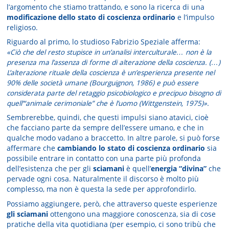
l’argomento che stiamo trattando, e sono la ricerca di una
modificazione dello stato di coscienza ordinario
e l’impulso
religioso.
Riguardo al primo, lo studioso Fabrizio Speziale afferma:
«Ciò che del resto stupisce in un’analisi interculturale… non è la
presenza ma l’assenza di forme di alterazione della coscienza. (…)
L’alterazione rituale della coscienza è un’esperienza presente nel
90% delle società umane (Bourguignon, 1986) e può essere
considerata parte del retaggio psicobiologico e precipuo bisogno di
quell’“animale cerimoniale” che è l’uomo (Wittgenstein, 1975)».
Sembrerebbe, quindi, che questi impulsi siano atavici, cioè
che facciano parte da sempre dell’essere umano, e che in
qualche modo vadano a braccetto. In altre parole, si può forse
affermare che
cambiando lo stato di coscienza ordinario
sia
possibile entrare in contatto con una parte più profonda
dell’esistenza che per gli
sciamani
è quell’
energia “divina”
che
pervade ogni cosa. Naturalmente il discorso è molto più
complesso, ma non è questa la sede per approfondirlo.
Possiamo aggiungere, però, che attraverso queste esperienze
gli sciamani
ottengono una maggiore conoscenza, sia di cose
pratiche della vita quotidiana (per esempio, ci sono tribù che