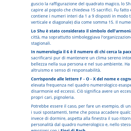
guscio la raffigurazione del quadrato magico, lo Sh
capire al popolo che chiedeva 15 sacrifici. Fu fatto
contiene i numeri interi da 1 a 9 disposti in modo t
verticale e diagonale) dia come somma 15. Il numer
Lo Shu è stato considerato il simbolo dell'armon
città, ma soprattutto simboleggiava l'organizzazion
stagionali.
In numerologia il 6 è il numero di chi cerca la pac
sacrificarsi pur di mantenere un clima sereno intorn
bellezza nella sua persona e nel suo ambiente. Ha b
altruismo e senso di responsabilità.
Corrisponde alle lettere F - O - X del nome e co
elevata frequenza nel quadro numerologico esaspe
disarmonie ed eccessi. Ciò significa avere un ecces
propri cari, pignoleria.
Potrebbe essere il caso, per fare un esempio, di una
i suoi spostamenti, teme che possa accadere qualcos
invece di dormire, aspetta alla finestra il suo rito
personalità dal quadro numerologico e, nello stes
emozioni con i
Fiori di Bach
.