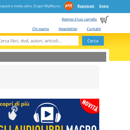
quisti e molto altro. Scopri MyMacro:
Registrati
Entra
Riempi il tuo carrello
Chi siamo
Newsletter
Contatti