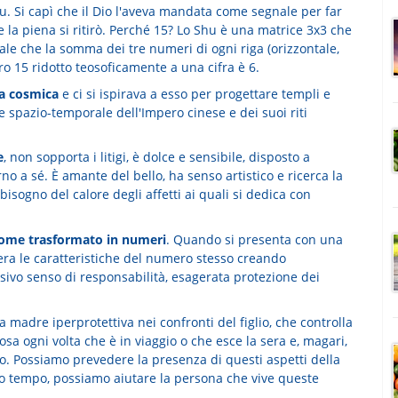
u. Si capì che il Dio l'aveva mandata come segnale per far
 e la piena si ritirò. Perché 15? Lo Shu è una matrice 3x3 che
ale che la somma dei tre numeri di ogni riga (orizzontale,
o 15 ridotto teosoficamente a una cifra è 6.
ia cosmica
e ci si ispirava a esso per progettare templi e
e spazio-temporale dell'Impero cinese e dei suoi riti
e
, non sopporta i litigi, è dolce e sensibile, disposto a
o a sé. È amante del bello, ha senso artistico e ricerca la
isogno del calore degli affetti ai quali si dedica con
gnome trasformato in numeri
. Quando si presenta con una
ra le caratteristiche del numero stesso creando
sivo senso di responsabilità, esagerata protezione dei
 madre iperprotettiva nei confronti del figlio, che controlla
a ogni volta che è in viaggio o che esce la sera e, magari,
rno. Possiamo prevedere la presenza di questi aspetti della
so tempo, possiamo aiutare la persona che vive queste