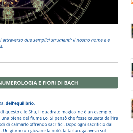
ci attraverso due semplici strumenti: il nostro nome e e
a.
NUMEROLOGIA E FIORI DI BACH
za,
dell'equilibrio
.
 di questo e lo Shu, il quadrato magico, ne è un esempio.
ò una piena del fiume Lo. Si pensò che fosse causata dall'ira
di di calmarlo offrendo sacrifici. Dopo ogni sacrificio dal
Un giorno un giovane la notò: la tartaruga aveva sul