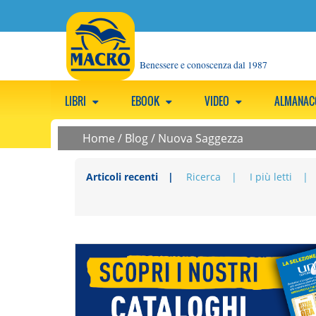
Benessere e conoscenza dal 1987
LIBRI
EBOOK
VIDEO
ALMANA
Home
/
Blog
/
Nuova Saggezza
Articoli recenti
Ricerca
I più letti