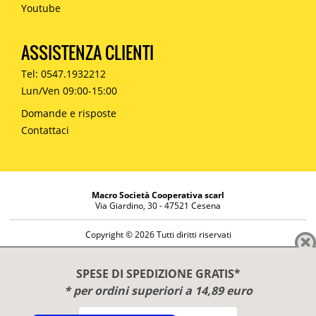
Youtube
ASSISTENZA CLIENTI
Tel: 0547.1932212
Lun/Ven 09:00-15:00
Domande e risposte
Contattaci
Macro Società Cooperativa scarl
Via Giardino, 30 - 47521 Cesena
Copyright © 2026 Tutti diritti riservati
Informazioni societarie
Diritto di reso
SPESE DI SPEDIZIONE GRATIS*
Disclaimer
* per ordini superiori a 14,89 euro
Privacy Policy