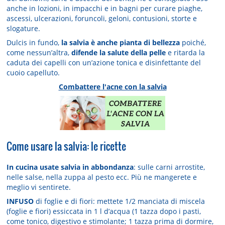
anche in lozioni, in impacchi e in bagni per curare piaghe,
ascessi, ulcerazioni, foruncoli, geloni, contusioni, storte e
slogature.
Dulcis in fundo,
la salvia è anche pianta di bellezza
poiché,
come nessun’altra,
difende la salute della pelle
e ritarda la
caduta dei capelli con un’azione tonica e disinfettante del
cuoio capelluto.
Combattere l'acne con la salvia
Come usare la salvia: le ricette
In cucina usate salvia in abbondanza
: sulle carni arrostite,
nelle salse, nella zuppa al pesto ecc. Più ne mangerete e
meglio vi sentirete.
INFUSO
di foglie e di fiori: mettete 1/2 manciata di miscela
(foglie e fiori) essiccata in 1 l d’acqua (1 tazza dopo i pasti,
come tonico, digestivo e stimolante; 1 tazza prima di dormire,