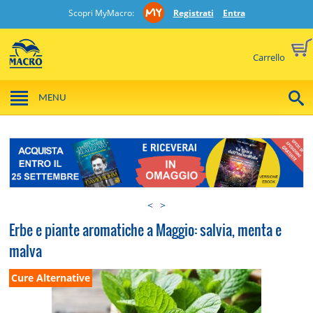
Scopri MyMacro:
Registrati
Entra
Carrello
MENU
<
>
Erbe e piante aromatiche a Maggio: salvia, menta e
malva
Cure Alternative