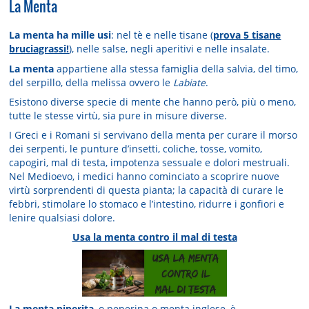
La Menta
La menta ha mille usi
: nel tè e nelle tisane (
prova 5 tisane
bruciagrassi!
), nelle salse, negli aperitivi e nelle insalate.
La menta
appartiene alla stessa famiglia della salvia, del timo,
del serpillo, della melissa ovvero le
Labiate
.
Esistono diverse specie di mente che hanno però, più o meno,
tutte le stesse virtù, sia pure in misure diverse.
I Greci e i Romani si servivano della menta per curare il morso
dei serpenti, le punture d’insetti, coliche, tosse, vomito,
capogiri, mal di testa, impotenza sessuale e dolori mestruali.
Nel Medioevo, i medici hanno cominciato a scoprire nuove
virtù sorprendenti di questa pianta; la capacità di curare le
febbri, stimolare lo stomaco e l’intestino, ridurre i gonfiori e
lenire qualsiasi dolore.
Usa la menta contro il mal di testa
La menta piperita
, o peperina o menta inglese, è