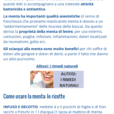
queste doti si accompagnano a una notevole
attività
battericida e antisettica
.
La menta ha importanti qualità anestetiche
(il senso di
freschezza che proviamo masticando menta è dovuto a un
“addormentamento” delle mucose della bocca). Da questo
deriva la
proprietà della menta di lenire
, per uso esterno,
contusioni, piaghe, infezioni, infiammazioni, dolori localizzati
da reu­matismi, gotta ecc.
Gli sciacqui alla menta sono molto benefici
per chi soffre di
dolori alle gengive e dolori di denti, a parte il fatto che danno
un alito purissimo.
Alitosi: i rimedi naturali
Come usare la menta: le ricette
INFUSO E DECOTTO
: mettete 4 o 5 pizzichi di foglie e di fiori
secchi o freschi in 1 l d’acqua (1 tazza al mattino di menta