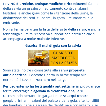
Le
virtù diuretiche, antispasmodiche e ricostituenti
, fanno
della salvia un prezioso medicamento contro malanni
fastidiosi e anche gravi come la ritenzione delle urine, la
disfunzione dei reni, gli edemi, la gotta, i reumatismi e le
emicranie.
Non si ferma però qui la
lista delle virtù della salvia
; è anche
febbrifuga e limita l’eccessiva sudorazione notturna che si
accompagna a molte malattie infettive.
Guarisci il mal di gola con la salvia
Sono state inoltre riconosciute alla
salvia proprietà
antidiabetiche
: il decotto riporta in breve tempo alla
normalità il tasso di zucchero nel sangue.
Per uso esterno ha forti qualità antisettiche
, in più guarisce
ferite, emorragie e
agevola la cicatrizzazione
; la si
raccomanda pertanto in gargarismi e sciacqui (contro
gengiviti, infiammazioni del palato e della gola, afte, tonsilliti
dei bambini, carie e ascessi dei denti); ne è consigliato l'uso