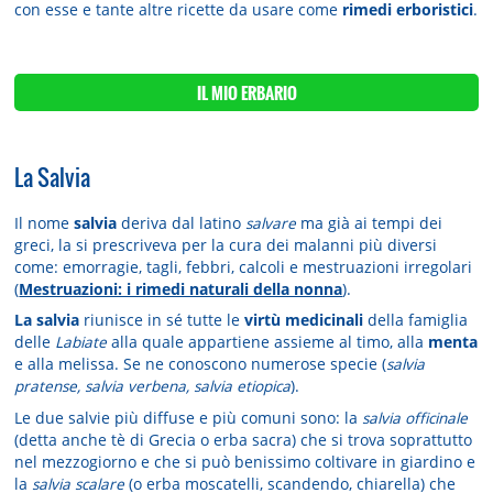
con esse e tante altre ricette da usare come
rimedi erboristici
.
IL MIO ERBARIO
La Salvia
Il nome
salvia
deriva dal latino
salvare
ma già ai tempi dei
greci, la si prescriveva per la cura dei malanni più diversi
come: emorragie, tagli, febbri, calcoli e mestruazioni irregolari
(
Mestruazioni: i rimedi naturali della nonna
).
La salvia
riunisce in sé tutte le
virtù medicinali
della famiglia
delle
Labiate
alla quale appartiene assieme al timo, alla
menta
e alla melissa. Se ne conoscono numerose specie (
salvia
pratense, salvia verbena, salvia etiopica
).
Le due salvie più diffuse e più comuni sono: la
salvia officinale
(detta anche tè di Grecia o erba sacra) che si trova soprattutto
nel mezzogiorno e che si può benissimo coltivare in giardino e
la
salvia scalare
(o erba moscatelli, scandendo, chiarella) che