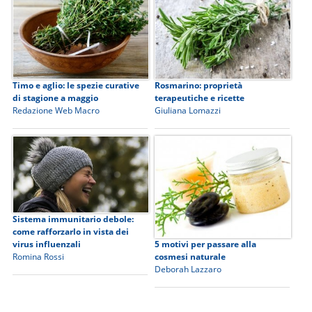
Timo e aglio: le spezie curative
Rosmarino: proprietà
di stagione a maggio
terapeutiche e ricette
Redazione Web Macro
Giuliana Lomazzi
Sistema immunitario debole:
come rafforzarlo in vista dei
virus influenzali
5 motivi per passare alla
Romina Rossi
cosmesi naturale
Deborah Lazzaro