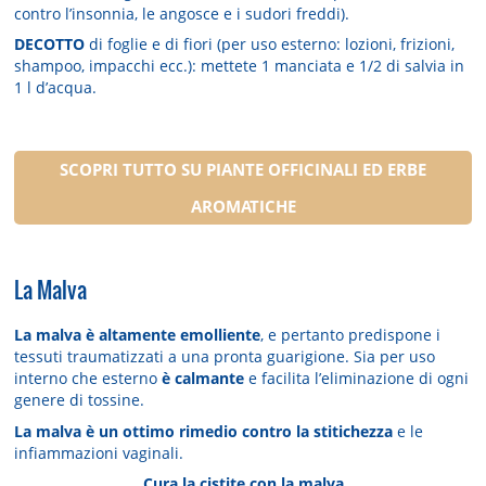
contro l’insonnia, le angosce e i sudori freddi).
DECOTTO
di foglie e di fiori (per uso esterno: lozioni, frizioni,
shampoo, impacchi ecc.): mettete 1 manciata e 1/2 di salvia in
1 l d’acqua.
SCOPRI TUTTO SU PIANTE OFFICINALI ED ERBE
AROMATICHE
La Malva
La malva
è altamente emolliente
, e pertanto predispone i
tessuti traumatizzati a una pronta guarigione. Sia per uso
interno che esterno
è calmante
e facilita l’eliminazione di ogni
genere di tossine.
La malva è un ottimo rimedio contro la stitichezza
e le
infiammazioni vaginali.
Cura la cistite con la malva