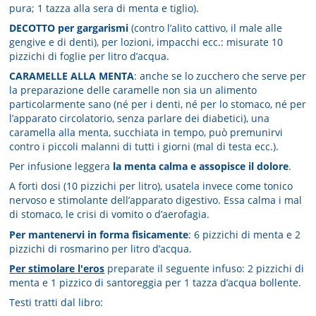
pura; 1 tazza alla sera di menta e tiglio).
DECOTTO per gargarismi
(contro l’alito cattivo, il male alle
gengive e di denti), per lozioni, impacchi ecc.: misurate 10
pizzichi di foglie per litro d’acqua.
CARAMELLE ALLA MENTA
: anche se lo zucchero che serve per
la preparazione delle caramelle non sia un alimento
particolarmente sano (né per i denti, né per lo stomaco, né per
l’apparato circolatorio, senza parlare dei diabetici), una
caramella alla menta, succhiata in tempo, può premunirvi
contro i piccoli malanni di tutti i giorni (mal di testa ecc.).
Per infusione leggera
la menta calma e assopisce il dolore
.
A forti dosi (10 pizzichi per litro), usatela invece come tonico
nervoso e stimolante dell’apparato digestivo. Essa calma i mal
di stomaco, le crisi di vomito o d’aerofagia.
Per mantenervi in forma fisicamente
: 6 pizzichi di menta e 2
pizzichi di rosmarino per litro d’acqua.
Per stimolare l'eros
preparate il seguente infuso: 2 pizzichi di
menta e 1 pizzico di santoreggia per 1 tazza d’acqua bollente.
Testi tratti dal libro: