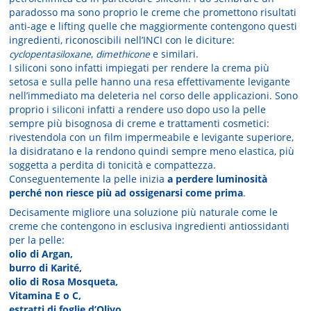
paradosso ma sono proprio le creme che promettono risultati
anti-age e lifting quelle che maggiormente contengono questi
ingredienti, riconoscibili nell’INCI con le diciture:
cyclopentasiloxane
,
dimethicone
e similari.
I siliconi sono infatti impiegati per rendere la crema più
setosa e sulla pelle hanno una resa effettivamente levigante
nell’immediato ma deleteria nel corso delle applicazioni. Sono
proprio i siliconi infatti a rendere uso dopo uso la pelle
sempre più bisognosa di creme e trattamenti cosmetici:
rivestendola con un film impermeabile e levigante superiore,
la disidratano e la rendono quindi sempre meno elastica, più
soggetta a perdita di tonicità e compattezza.
Conseguentemente la pelle inizia
a perdere luminosità
perché non riesce più ad ossigenarsi come prima
.
Decisamente migliore una soluzione più naturale come le
creme che contengono in esclusiva ingredienti antiossidanti
per la pelle:
olio di Argan,
burro di Karité,
olio di Rosa Mosqueta,
Vitamina E o C,
estratti di foglie d’Olivo,