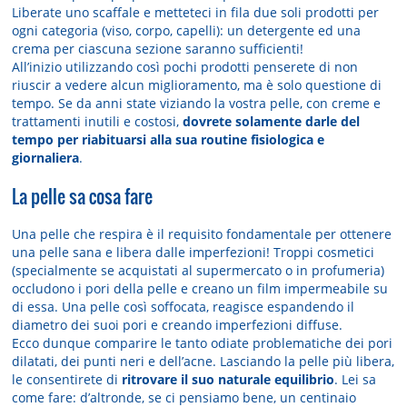
Liberate uno scaffale e metteteci in fila due soli prodotti per
ogni categoria (viso, corpo, capelli): un detergente ed una
crema per ciascuna sezione saranno sufficienti!
All’inizio utilizzando così pochi prodotti penserete di non
riuscir a vedere alcun miglioramento, ma è solo questione di
tempo. Se da anni state viziando la vostra pelle, con creme e
trattamenti inutili e costosi,
dovrete solamente darle del
tempo per riabituarsi alla sua routine fisiologica e
giornaliera
.
La pelle sa cosa fare
Una pelle che respira è il requisito fondamentale per ottenere
una pelle sana e libera dalle imperfezioni! Troppi cosmetici
(specialmente se acquistati al supermercato o in profumeria)
occludono i pori della pelle e creano un film impermeabile su
di essa. Una pelle così soffocata, reagisce espandendo il
diametro dei suoi pori e creando imperfezioni diffuse.
Ecco dunque comparire le tanto odiate problematiche dei pori
dilatati, dei punti neri e dell’acne. Lasciando la pelle più libera,
le consentirete di
ritrovare il suo naturale equilibrio
. Lei sa
come fare: d’altronde, se ci pensiamo bene, un centinaio