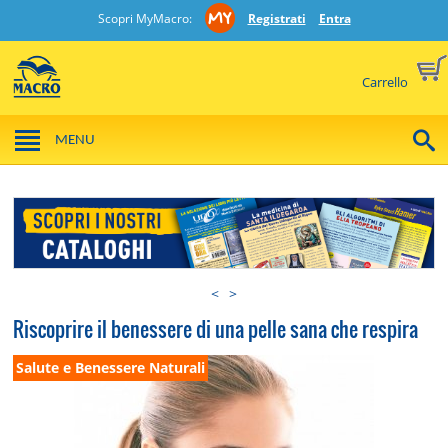
Scopri MyMacro:
Registrati
Entra
Carrello
MENU
<
>
Riscoprire il benessere di una pelle sana che respira
Salute e Benessere Naturali