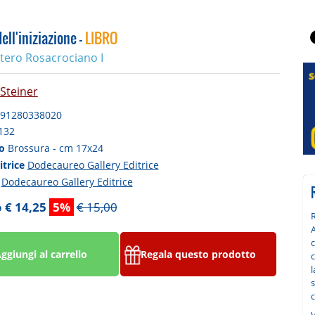
ell'iniziazione -
LIBRO
tero Rosacrociano I
 Steiner
91280338020
132
to
Brossura - cm 17x24
itrice
Dodecaureo Gallery Editrice
a
Dodecaureo Gallery Editrice
 € 14,25
5%
€ 15,00
R
A
c
ggiungi al carrello
Regala questo prodotto
c
s
c
V