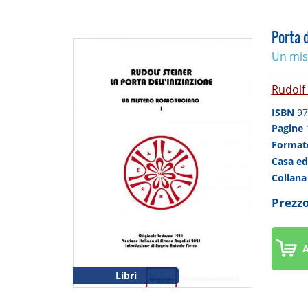
Porta d
Un mis
Rudolf
ISBN
97
Pagine
Forma
Casa ed
Collan
Prezzo
A
Libri