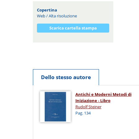
Copertina
Web
/
Alta risoluzione
Scarica cartella stampa
Dello stesso autore
Antichi e Moderni Metodi di
Iniziazione - Libro
Rudolf Steiner
Pag. 134