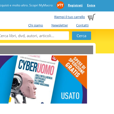
quisti e molto altro. Scopri MyMacro:
Registrati
Entra
Riempi il tuo carrello
Chi siamo
Newsletter
Contatti