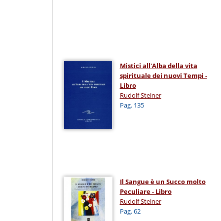
Mistici all'Alba della vita
spirituale dei nuovi Tempi -
Libro
Rudolf Steiner
Pag. 135
Il Sangue è un Succo molto
Peculiare - Libro
Rudolf Steiner
Pag. 62