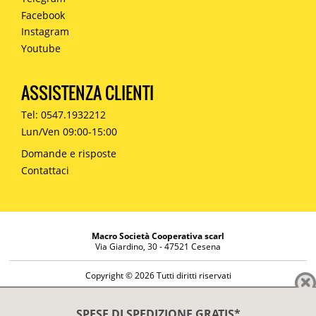
Facebook
Instagram
Youtube
ASSISTENZA CLIENTI
Tel: 0547.1932212
Lun/Ven 09:00-15:00
Domande e risposte
Contattaci
Macro Società Cooperativa scarl
Via Giardino, 30 - 47521 Cesena
Copyright © 2026 Tutti diritti riservati
Informazioni societarie
Diritto di reso
SPESE DI SPEDIZIONE GRATIS*