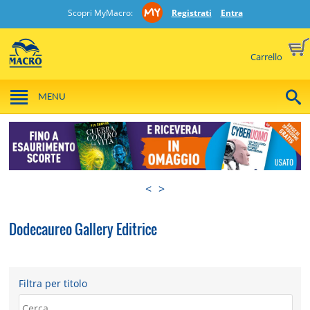
Scopri MyMacro:
Registrati
Entra
Carrello
MENU
<
>
Dodecaureo Gallery Editrice
Filtra per titolo