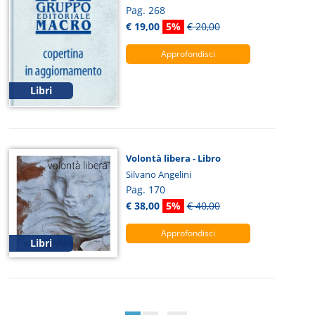
Pag. 268
€ 19,00
5%
€ 20,00
Approfondisci
Libri
Volontà libera - Libro
Silvano Angelini
Pag. 170
€ 38,00
5%
€ 40,00
Approfondisci
Libri