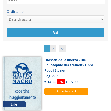
Ordina per
1
2
>>
Filosofia della libertà - Die
Philosophie der freiheit - Libro
Rudolf Steiner
Pag. 462
€ 14,25
5%
€ 15,00
Approfondisci
Libri