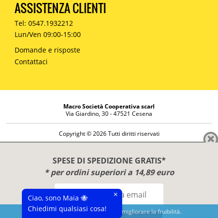
ASSISTENZA CLIENTI
Tel: 0547.1932212
Lun/Ven 09:00-15:00
Domande e risposte
Contattaci
Macro Società Cooperativa scarl
Via Giardino, 30 - 47521 Cesena
Copyright © 2026 Tutti diritti riservati
Informazioni societarie
Diritto di reso
SPESE DI SPEDIZIONE GRATIS*
Disclaimer
* per ordini superiori a 14,89 euro
Privacy Policy
×
Ciao, sono Maia 🐝
Chiedimi qualsiasi cosa!
Questo sito utilizza cookies per migliorare la fruibilità.