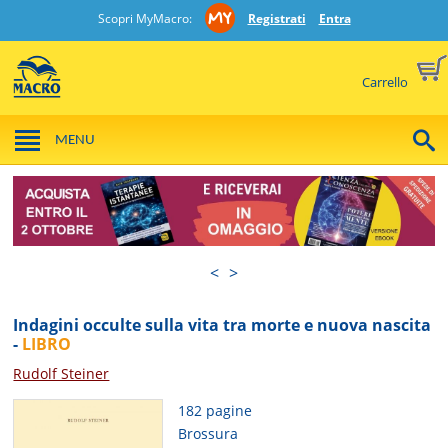
Scopri MyMacro:
Registrati
Entra
Carrello
MENU
<
>
Indagini occulte sulla vita tra morte e nuova nascita
-
LIBRO
Rudolf Steiner
182 pagine
Brossura