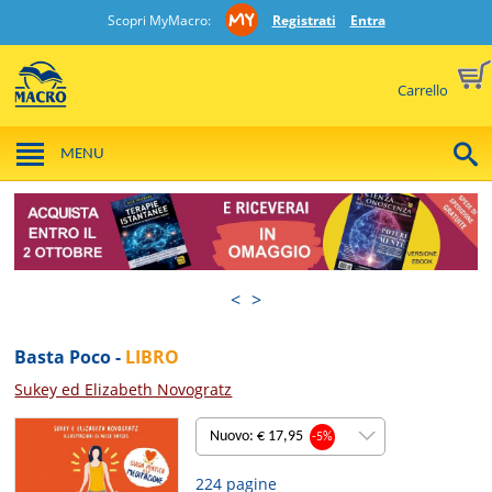
Scopri MyMacro:
Registrati
Entra
Carrello
MENU
<
>
Basta Poco -
LIBRO
Sukey ed Elizabeth Novogratz
Nuovo: € 17,95
-5%
224 pagine