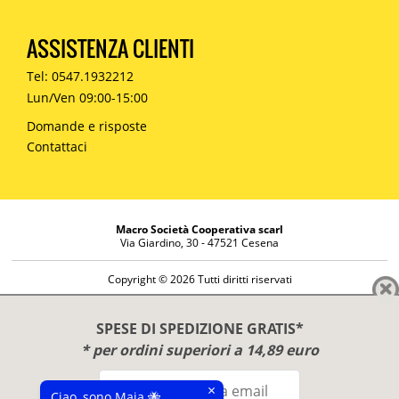
ASSISTENZA CLIENTI
Tel: 0547.1932212
Lun/Ven 09:00-15:00
Domande e risposte
Contattaci
Macro Società Cooperativa scarl
Via Giardino, 30 - 47521 Cesena
Copyright © 2026 Tutti diritti riservati
Informazioni societarie
Diritto di reso
SPESE DI SPEDIZIONE GRATIS*
Disclaimer
* per ordini superiori a 14,89 euro
Privacy Policy
×
Ciao, sono Maia 🐝