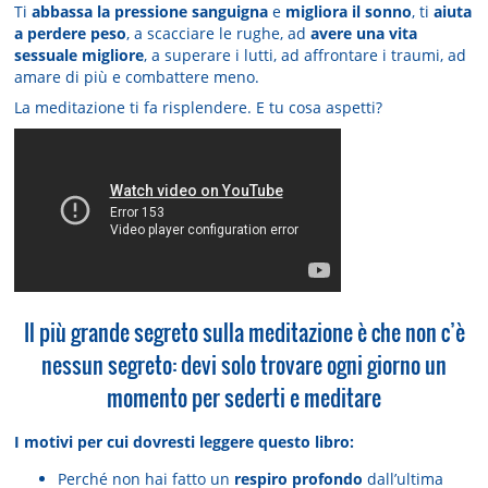
Ti
abbassa la pressione sanguigna
e
migliora il sonno
, ti
aiuta
a perdere peso
, a scacciare le rughe, ad
avere una vita
sessuale migliore
, a superare i lutti, ad affrontare i traumi, ad
amare di più e combattere meno.
La meditazione ti fa risplendere. E tu cosa aspetti?
Il più grande segreto sulla meditazione è che non c’è
nessun segreto: devi solo trovare ogni giorno un
momento per sederti e meditare
I motivi per cui dovresti leggere questo libro:
Perché non hai fatto un
respiro profondo
dall’ultima