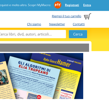
quisti e molto altro. Scopri MyMacro:
Registrati
Entra
Riempi il tuo carrello
Chi siamo
Newsletter
Contatti