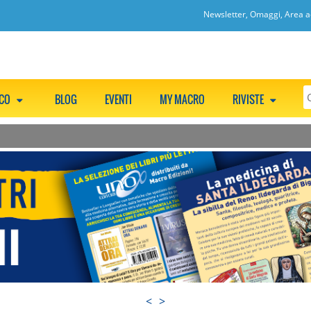
Newsletter, Omaggi, Area ac
CCO
BLOG
EVENTI
MY MACRO
RIVISTE
<
>