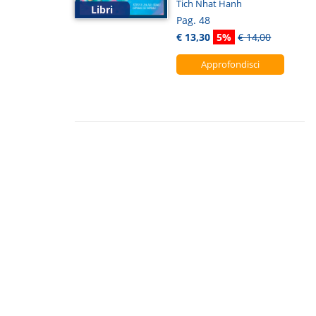
Tich Nhat Hanh
Libri
Pag. 48
€ 13,30
5%
€ 14,00
Approfondisci