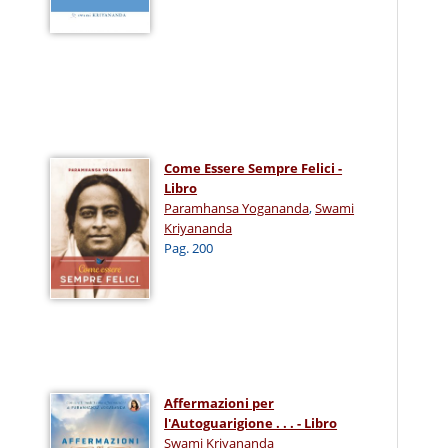
Come Essere Sempre Felici -
Libro
Paramhansa Yogananda
,
Swami
Kriyananda
Pag. 200
Affermazioni per
l'Autoguarigione . . . - Libro
Swami Kriyananda