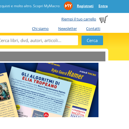
quisti e molto altro. Scopri MyMacro:
Registrati
Entra
Riempi il tuo carrello
Chi siamo
Newsletter
Contatti