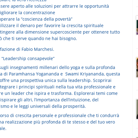
sere aperto alle soluzioni per attrarre le opportunità
igliorare la concentrazione
perare la “coscienza della povertà”
ilizzare il denaro per favorire la crescita spirituale
ttingere alla dimensione supercosciente per ottenere tutto
iò che ti serve quando ne hai bisogno.
fazione di Fabio Marchesi.
 “Leadership consapevole”
sugli insegnamenti millenari dello yoga e sulla profonda
a di Paramhansa Yogananda e Swami Kriyananda, questa
 offre
una prospettiva unica sulla leadership
. Scoprirai
egrare i principi spirituali nella tua vita professionale e
re un leader che ispira e trasforma. Esplorerai temi come
 ispirare gli altri, l’importanza dell’intuizione, del
mo e le leggi universali della prosperità.
orso di crescita personale e professionale
che ti condurrà
a realizzazione più profonda di te stesso e del tuo vero
ale.