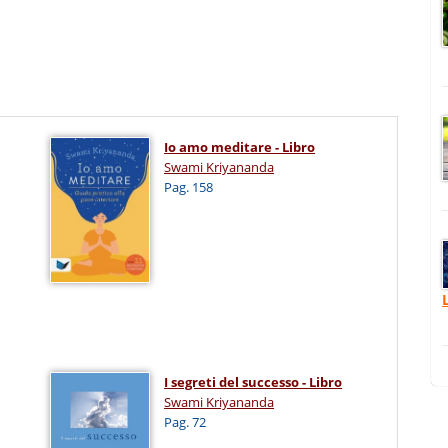
Io amo meditare - Libro
Swami Kriyananda
Pag. 158
I segreti del successo - Libro
Swami Kriyananda
Pag. 72