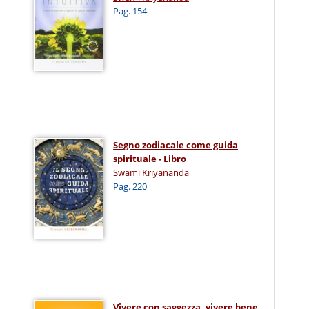
Pag. 154
Segno zodiacale come guida
spirituale - Libro
Swami Kriyananda
Pag. 220
Vivere con saggezza, vivere bene