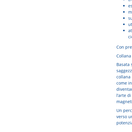
es
m
su
ut
a
c
Con pre
Collana
Basata 
saggezz
collana
come int
diventa
l’arte di
magnetis
Un perc
verso un
potenzi