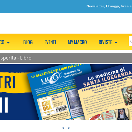
Newsletter, Omaggi, Area ac
CCO
BLOG
EVENTI
MY MACRO
RIVISTE
sperità - Libro
<
>