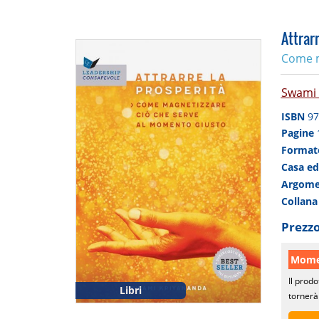
Attrar
Come m
Swami 
ISBN
97
Pagine
Forma
Casa ed
Argom
Collan
Prezzo
Momen
Il prodo
Libri
tornerà 