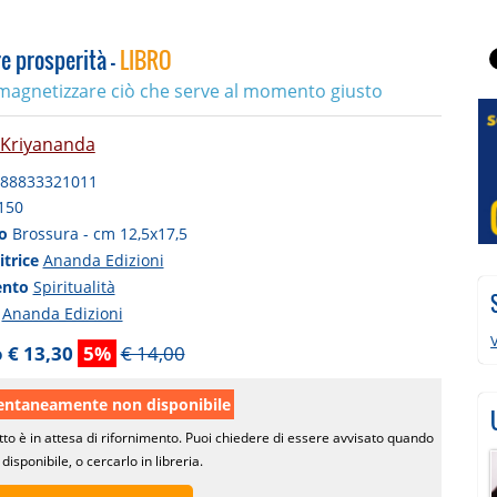
re prosperità -
LIBRO
agnetizzare ciò che serve al momento giusto
Kriyananda
88833321011
150
to
Brossura - cm 12,5x17,5
itrice
Ananda Edizioni
ento
Spiritualità
a
Ananda Edizioni
V
 € 13,30
5%
€ 14,00
taneamente non disponibile
tto è in attesa di rifornimento. Puoi chiedere di essere avvisato quando
disponibile, o cercarlo in libreria.