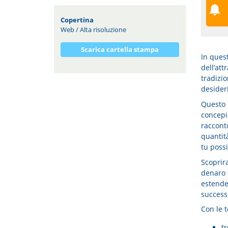
Copertina
Web
/
Alta risoluzione
Scarica cartella stampa
In ques
dell’att
tradizio
desideri
Questo 
concepir
raccont
quantità
tu possi
Scoprir
denaro 
estende
successo
Con le t
tr