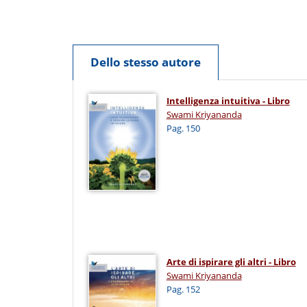
Dello stesso autore
Intelligenza intuitiva - Libro
Swami Kriyananda
Pag. 150
Arte di ispirare gli altri - Libro
Swami Kriyananda
Pag. 152