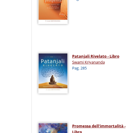
Patanjali Rivelato - Libro
Swami Kriyananda
Pag. 285
Promessa dell'immortalità -
Libro