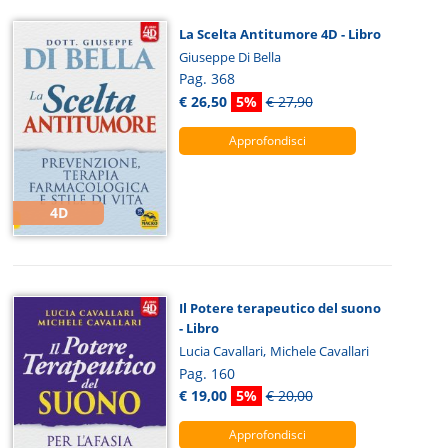
La Scelta Antitumore 4D - Libro
Giuseppe Di Bella
Pag. 368
€ 26,50
5%
€ 27,90
Approfondisci
4D
Il Potere terapeutico del suono
- Libro
,
Lucia Cavallari
Michele Cavallari
Pag. 160
€ 19,00
5%
€ 20,00
Approfondisci