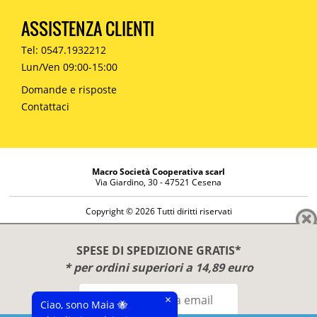
ASSISTENZA CLIENTI
Tel: 0547.1932212
Lun/Ven 09:00-15:00
Domande e risposte
Contattaci
Macro Società Cooperativa scarl
Via Giardino, 30 - 47521 Cesena
Copyright © 2026 Tutti diritti riservati
Informazioni societarie
Diritto di reso
SPESE DI SPEDIZIONE GRATIS*
Disclaimer
* per ordini superiori a 14,89 euro
Privacy Policy
×
Ciao, sono Maia 🐝