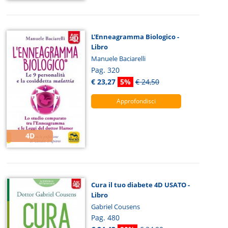
L'Enneagramma Biologico -
Libro
Manuele Baciarelli
Pag. 320
€ 23,27
5%
€ 24,50
Approfondisci
4D
Cura il tuo diabete 4D USATO -
Libro
Gabriel Cousens
Pag. 480