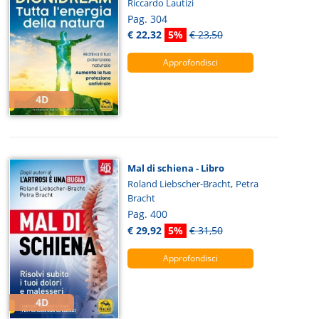
Riccardo Lautizi
Pag. 304
€ 22,32
5%
€ 23,50
Approfondisci
4D
Mal di schiena - Libro
,
Roland Liebscher-Bracht
Petra
Bracht
Pag. 400
€ 29,92
5%
€ 31,50
Approfondisci
4D