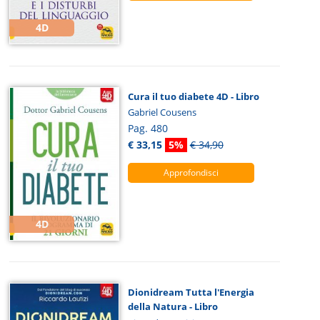
4D
Cura il tuo diabete 4D - Libro
Gabriel Cousens
Pag. 480
€ 33,15
5%
€ 34,90
Approfondisci
4D
Dionidream Tutta l'Energia
della Natura - Libro