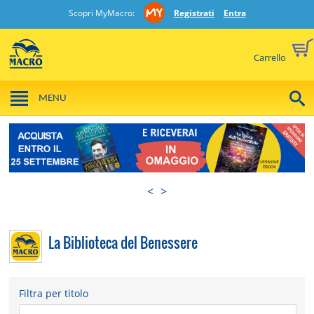
Scopri MyMacro:
Registrati
Entra
Carrello
MENU
<
>
La Biblioteca del Benessere
Filtra per titolo