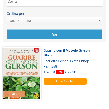
Ordina per
Guarire con il Metodo Gerson -
Libro
,
Charlotte Gerson
Beata Bishop
Pag. 368
€ 26,50
5%
€ 27,90
Approfondisci
4D