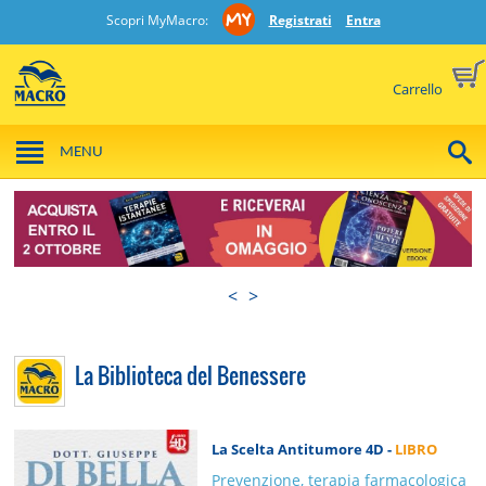
Scopri MyMacro:
Registrati
Entra
Carrello
MENU
<
>
La Biblioteca del Benessere
La Scelta Antitumore 4D -
LIBRO
Prevenzione, terapia farmacologica