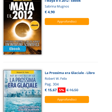
I Maya e il 2012 - Ebook
Sabrina Mugnos
€ 4,90
Approfondisci
Ebook
La Prossima era Glaciale - Libro
Robert W. Felix
Pag. 304
€ 15,67
5%
€ 16,50
Approfondisci