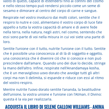
vasto di questi, capace di estendersi fino ai confini del cosmo
e nello stesso tempo può rendersi piccolo come un seme di
sesamo e dimorare al centro del corpo di carne e sangue.
Respirate nel vostro involucro dai molti colori, sentite che il
respiro lo nutre e così, alimentano il vostro corpo di luce fate
ap­pello a tutta la vostra capacità di amare e di avere fede
nella terra, nella natura, negli astri, nel cosmo, sentendo che
essi sono parte di voi nella misura in cui voi siete una parte di
loro.
Sentite l’unione con il tutto, nutrite l’unione con il tutto. Sentite
che è possibile una conoscenza al di là di soggetto e oggetto,
una conoscenza che è divenire ciò che si conosce e non può
prescindere dall’amare. Quando uno dei due lo decide, stringe
la mano dell’altro. Infine, respirate nell’Anandamaya kosha,
che è un meraviglioso uovo dorato che avvolge tutti gli altri
corpi ma non li delimita, si espande e riduce con essi al ritmo
del vostro respiro.
Mentre nutrite l’uovo dorato sentite l’ananda, la beatitudine
dell’unione, la vostra unione e l’unione con l’Atman, il Divino:
questa è la via per realizzarla. ­
ACQUISTA IL LIBRO DI SELENE CALLONI WILLIAMS - ANIMA