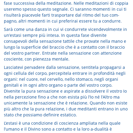
fase successiva della meditazione. Nelle meditazioni di coppia
useremo spesso questo segnale. Ci saranno momenti in cui ti
risulterà piacevole farti trasportare dal ritmo del tuo com­
pagno, altri momenti in cui preferirai essere tu a condurre.
Sarà come una danza in cui vi condurrete vicendevolmente in
un’estasi sempre più intesa. In questa fase divenite
consapevoli della sensazione tattile che provate nella mano e
lungo la superficie del braccio che è a contatto con il brac­cio
del vostro partner. Entrate nella sensazione con attenzione
cosciente, con pienezza menta­le.
Lasciatevi pervadere dalla sensazione, sentitela propagarsi a
ogni cel­lula del corpo, percepitela entrare in profondità negli
organi: nel cuore, nel cervello, nello stomaco, negli organi
genitali e in ogni altro organo o parte del vostro corpo.
Divenite la pura sensazione e aspirate a dissolvere il vostro Io
nella per­cezione fino a che non esista più l’Io né l’Altro ma
unicamente la sensa­zione che è relazione. Quando non esiste
più altro che la pura relazione, i due meditanti en­trano in uno
stato che possiamo definire estatico.
L’estasi è una condizio­ne di coscienza ampliata nella quale
l’umano e il Divino sono a contatto e la loro a-dualità è