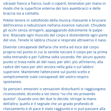
sdraiati fianco a fianco, nudi o coperti, tenendosi per mano in
modo che la superficie esterna dei loro avambracci e delle
braccia sia a contatto.
Potete tenere in sottofondo della musica rilassante e bruciare
dell’in­censo o nebulizzare nell’aria essenze naturali. Chiudete
gli occhi senza stringerli, appoggiando dolcemente le palpe­
bre. Rilassate ogni muscolo del corpo e distendente ogni parte
del viso. Tenete le labbra chiuse e respirate attraverso il naso.
Divenite consapevo­li dell’aria che entra ed esce dal corpo
proprio nel punto in cui la sentite toccare il corpo per la prima
volta entrando e per l’ultima volta uscendo. Per alcuni questo
punto si trova nelle ali del naso, per altri, più all’inter­no, alla
radice del naso per altri ancora nella gola o sul labbro
superiore. Mantenete l’attenzione sul punto scelto e
semplicemente siate consa­pevoli del vostro respiro
spontaneo.
Se pensieri, emozioni o sensazioni disturbanti vi raggiungono
riconoscetele, dicendo a voi stessi “so che sto provando
questo”. Quando uno dei due lo decide, stringe la mano
dell’altro; quello è il se­gnale che un grado profondo di
rilassamento e di pace è stato raggiunto e si può passare alla