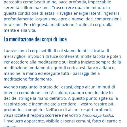
percepita come beatitudine, pace profonda, impecca­bile
serenità e illuminazione. Trascorrere qualche minuto in
questa condizione di estasi risveglia energie latenti, rigenera
profondamente l’organismo, apre a nuove idee, comprensioni,
intuizioni. Perciò questa meditazione è utile al corpo, al­la
mente e alla vita.
La meditazione dei corpi di luce
I
kosha
sono i corpi sottili di cui siamo dotati, si tratta di
meravigliosi involucri di luce contenenti molte facoltà e poteri.
Per accedere alla meditazione sui kosha iniziate sempre dalla
medita­zione fondamento, quindi coricatevi fianco a fianco,
mano nella mano ed eseguite tutti i passaggi della
meditazione fondamento.
Avendo raggiunto lo stato dell’estasi, dopo alcuni minuti di
intensa co­munione con l’Assoluto, quando uno dei due lo
decide, stringe la mano dell’altro. A questo punto agite sulla
respirazione e incominciate a rende­re il vostro respiro più
profondo e completo. Nell’arco di alcuni respiri profondi,
visualizzate il respiro scorre­re nel vostro
Annomaya kosha
,
l’involucro apparente, visibile ai sensi comuni, fatto di carne e
sangue.