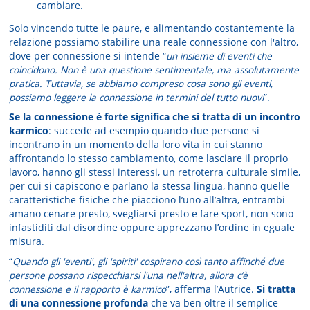
cambiare.
Solo vincendo tutte le paure, e alimentando costantemente la
relazione possiamo stabilire una reale connessione con l'altro,
dove per connessione si intende “
un insieme di eventi che
coincidono. Non è una questione sentimentale, ma assolutamente
pratica. Tuttavia, se ab­biamo compreso cosa sono gli eventi,
possiamo leggere la connessione in termini del tutto nuovi
”.
Se la connessione è forte significa che si tratta di un incontro
karmico
: succede ad esempio quando due persone si
incontrano in un momento della loro vita in cui stanno
affrontando lo stesso cambiamento, come lasciare il proprio
lavoro, hanno gli stessi interessi, un retroterra culturale simile,
per cui si capiscono e parlano la stessa lingua, hanno quelle
caratteristiche fisiche che piacciono l’uno all’altra, entrambi
amano cenare presto, svegliarsi presto e fa­re sport, non sono
infastiditi dal disordine oppure apprezzano l’ordine in eguale
misura.
“
Quando gli 'eventi', gli 'spiriti' cospirano così tanto affinché due
per­sone possano rispecchiarsi l'una nell'altra, allora c’è
connessione e il rap­porto è karmico
”, afferma l’Autrice.
Si tratta
di una connessione profonda
che va ben oltre il semplice