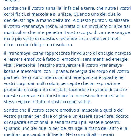
Sentite che il vostro anna, la linfa della terra, che nutre i vostri
corpi fisici, si mescola e si unisce. Quando uno dei due lo
decide, stringe la mano dell’altro. A questo punto visualizzate
il vostro Pranamaya kosha. Si tratta di un involucro di luce dai
molti colori che interpenetra il vostro cor­po di carne e sangue
ma è più vasto di questo, si estende circa sette centimetri
oltre i confini del primo involucro.
Il Pranamaya kosha rappresenta l’involucro di energia nervosa
e l’essere emotivo; è fatto di emozioni, sentimenti ed energie
vitali. Percepite il respiro attraversa­re il vostro Pranamaya
kosha e mescolarsi con il prana, l’energia del corpo del vostro
partner. Se ci sono interruzioni di energia, zone opache nei
vostri corpi dai molti colori, percepite che la respirazione
profonda e congiunta che state facendo è in grado di curare
queste carenze e di ripristinare la medesima luminosità, lo
stesso vigore in tutto il vostro corpo sottile.
Sentite che il vostro essere emotivo si me­scola a quello del
vostro partner per dare origine a un essere superiore, dotato
di capacità emozionali e sentimentali più vaste e potenti.
Quando uno dei due lo decide, stringe la mano dell’altro e la
meditazione cambia di livello. Nel corso di altri respiri