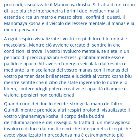
profondi, visualizzate il Manomaya ko­sha. Si tratta di un corpo
di luce blu che interpenetra i primi due involucri ma si
estende circa un metro e mezzo oltre i confini di questi. Il
Manomaya kosha è il veicolo dell’essere mentale, il manas è la
mente pensante.
A ogni respiro visualizzate i vostri corpi di luce blu unirsi e
mescolarsi. Mentre ciò avviene cercate di sentire in che
condizioni si trova il vostro involucro mentale, se siete in un
periodo di preoccupazioni e stress, probabilmente esso è
pallido e opaco. Attraverso l’energia veicolata dal respiro e
mediante la miscellanea del vostro manas con il manas del
vostro partner date brillantezza e lucidità al vostro kosha blu
mentre sentite che il cibo che state ingerendo lo nutre e lo
libera, con­ferendogli potere creativo e capacità di amore e
visione, pensieri non condizionati.
Quando uno dei due lo decide, stringe la mano dell’altro.
Quindi, mentre prendete altri respiri profondi visualizzate il
vostro Vijnanamaya kosha, il corpo della buddhi,
dell’illuminazione e del risveglio. Si tratta di un meraviglioso
involucro di luce dai mol­ti colori che interpenetra i corpi che
avete visualizzato in precedenza ma è estremamente più