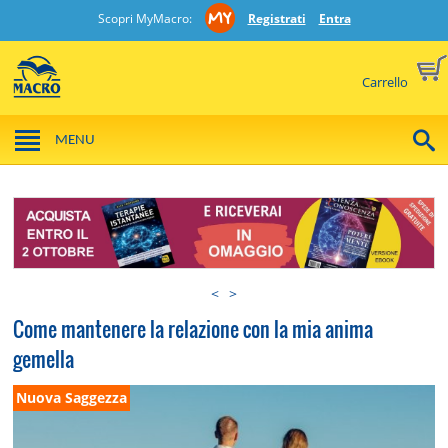
Scopri MyMacro:
Registrati
Entra
Carrello
MENU
<
>
Come mantenere la relazione con la mia anima
gemella
Nuova Saggezza