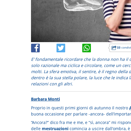
33
condivi
E’ fondamentale ricordare che la donna non ha il cic
solo razionale ma ciclica e circolare, come un cer
molti. La sfera emotiva, il sentire, è il regno dell
dentro è la sua stella polare, la luce che le indica la
relazioni con gli altri.
Barbara Monti
Proprio in questi primi giorni di autunno il nostro
buona occasione per parlare -ancora- dell’importan
“Ancora?” dico fra me e me, e “sì, ancora” mi rispo
delle
mestruazioni
comincia a uscire dall’ombra, è