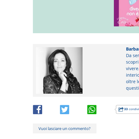
Barba
Da sem
scopri
vivere
interi
oltre 
questi
33
condivi
Vuoi lasciare un commento?