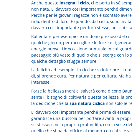
Anche questo
insegna il ciclo
, che porta in sé sempr
non nata. E’ davvero così importante perché dimenti
Perché per le giovani ragazze non è scontato avere u
urla, dentro di loro. E quando, dal ciclo, sono invit
davvero così importante per loro stesse, per chi sta
Rallentare per esempio, è un dono prezioso del cicl
qualche giorno, per raccogliere le forze e rigenera
energie nuove. Un’occasione puntuale in cui guardar
paesaggio più vasto di quello che si scorge con lo s
qualche dettaglio sfugge sempre.
La felicità ad esempio. La ricchezza interiore. Il 
di, si prende cura. Per natura e per cultura. Ma ha 
interesse.
Forse la bellezza (non) ci salverà come dicono Bau
sente il bisogno di coltivarla questa bellezza, la p
la dedizione che la
sua natura ciclica
non solo le r
E’ davvero così importante perché prima di essere ne
garantisce una bussola per portare avanti la propria
se stesse, con la propria profondità, con la voce del
quello che si ha da offrire al mondo, con chi si è 