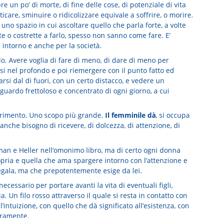
e un po’ di morte, di fine delle cose, di potenziale di vita
care, sminuire o ridicolizzare equivale a soffrire, o morire.
no spazio in cui ascoltare quello che parla forte, a volte
ate o costrette a farlo, spesso non sanno come fare. E’
 intorno e anche per la società.
o. Avere voglia di fare di meno, di dare di meno per
rsi nel profondo e poi riemergere con il punto fatto ed
si dal di fuori, con un certo distacco, e vedere un
guardo frettoloso e concentrato di ogni giorno, a cui
nutrimento. Uno scopo più grande.
Il femminile dà
, si occupa
anche bisogno di ricevere, di dolcezza, di attenzione, di
man e Heller nell’omonimo libro, ma di certo ogni donna
ropria e quella che ama spargere intorno con l’attenzione e
egala, ma che prepotentemente esige da lei.
cessario per portare avanti la vita di eventuali figli,
. Un filo rosso attraverso il quale si resta in contatto con
l’intuizione, con quello che dà significato all’esistenza, con
veramente.