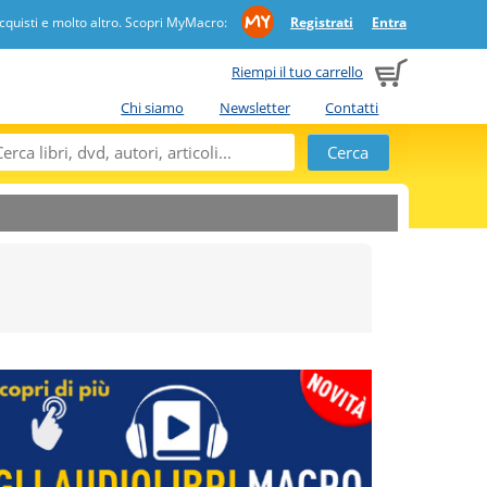
quisti e molto altro. Scopri MyMacro:
Registrati
Entra
Riempi il tuo carrello
Chi siamo
Newsletter
Contatti