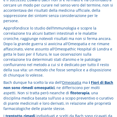
cercare un modo per curare nel senso vero del termine, non si
accontentava dei risultati della medicina ufficiale, della
soppressione dei sintomi senza considerazione per le
persone.
Approfondisce lo studio dell’Immunologia e scopre la
correlazione tra alcuni batteri intestinali e le malattie
croniche, raggiunge notevoli risultati ma non si ferma ancora.
Dopo la grande guerra si avvicina all’Omeopatia e ne rimane
affascinato, viene assunto all’Omeopathic Hospital di Londra e
getta le basi per il futuro, le sue osservazioni sulla
correlazione tra determinati stati d’animo e le patologie
confluiranno nel metodo a cui si è dedicato per tutto il resto
della sua vita: un metodo che fosse semplice e a disposizione
di chiunque lo volesse.
Bach dunque ha scelto la via dell’
Omeopatia
ma
i
Fiori di Bach
non sono rimedi omeopatici
, ne differiscono per molti
aspetti. Non si tratta però neanche di
fitoterapia
, una
disciplina medica basata sull’uso a scopo preventivo o curativo
di piante medicinali e loro derivati, in relazione alle proprietà
farmacologiche delle piante stesse.
I
trentotto rimedi
individuati e scelti da Bach sono ricavati da