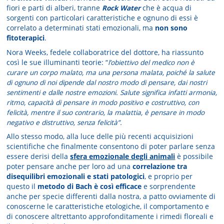
fiori e parti di alberi, tranne
Rock Water
che è acqua di
sorgenti con particolari caratteristiche e ognuno di essi è
correlato a determinati stati emozionali, ma
non sono
fitoterapici
.
Nora Weeks, fedele collaboratrice del dottore, ha riassunto
così le sue illuminanti teorie: “
l’obiettivo del medico non è
curare un corpo malato, ma una persona malata, poiché la salute
di ognuno di noi dipende dal nostro modo di pensare, dai nostri
sentimenti e dalle nostre emozioni. Salute significa infatti armonia,
ritmo, capacità di pensare in modo positivo e costruttivo, con
felicità, mentre il suo contrario, la malattia, è pensare in modo
negativo e distruttivo, senza felicità”
.
Allo stesso modo, alla luce delle più recenti acquisizioni
scientifiche che finalmente consentono di poter parlare senza
essere derisi della
sfera emozionale degli animali
è possibile
poter pensare anche per loro ad una
correlazione tra
disequilibri emozionali e stati patologici
, e proprio per
questo il
metodo di Bach è così efficace
e sorprendente
anche per specie differenti dalla nostra, a patto ovviamente di
conoscerne le caratteristiche etologiche, il comportamento e
di conoscere altrettanto approfonditamente i rimedi floreali e