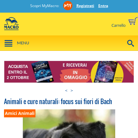
Scopri MyMacro:
Registrati
Entra
Carrello
MENU
<
>
Animali e cure naturali: focus sui fiori di Bach
Amici Animali