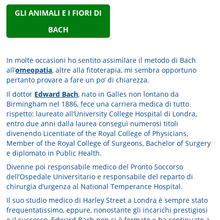
GLI ANIMALI E I FIORI DI
BACH
In molte occasioni ho sentito assimilare il metodo di Bach
all’
omeopatia
, altre alla fitoterapia, mi sembra opportuno
pertanto provare a fare un po’ di chiarezza.
Il dottor
Edward Bach
, nato in Galles non lontano da
Birmingham nel 1886, fece una carriera medica di tutto
rispetto: laureato all’University College Hospital di Londra,
entro due anni dalla laurea conseguì numerosi titoli
divenendo Licentiate of the Royal College of Physicians,
Member of the Royal College of Surgeons, Bachelor of Surgery
e diplomato in Public Health.
Divenne poi responsabile medico del Pronto Soccorso
dell’Ospedale Universitario e responsabile del reparto di
chirurgia d’urgenza al National Temperance Hospital.
Il suo studio medico di Harley Street a Londra è sempre stato
frequentatissimo, eppure, nonostante gli incarichi prestigiosi
e il successo, Edward Bach non si è fermato e ha continuato a