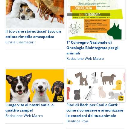
Il tuo cane starnutisce? Ecco un
ottimo rimedio omeopatico
Cinzia Ciarmatori
1° Convegno Nazionale di
Oncologia BioIntegrata per gli
animali
Redazione Web Macro
Lunga vita ai nostri amici a
Fiori di Bach per Cani e Gatti:
quattro zampe!
come riconoscere e armonizzare
Redazione Web Macro
le emozioni del tuo animale
Beatrice Piva