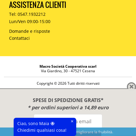
ASSISTENZA CLIENTI
Tel: 0547.1932212
Lun/Ven 09:00-15:00
Domande e risposte
Contattaci
Macro Società Cooperativa scarl
Via Giardino, 30 - 47521 Cesena
Copyright © 2026 Tutti diritti riservati
Informazioni societarie
Diritto di reso
SPESE DI SPEDIZIONE GRATIS*
Disclaimer
* per ordini superiori a 14,89 euro
Privacy Policy
×
Ciao, sono Maia 🐝
Chiedimi qualsiasi cosa!
Questo sito utilizza cookies per migliorare la fruibilità.