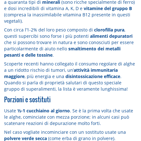
a quaranta tipi di
minerali
(sono ricche specialmente di ferro)
e dosi incredibili di vitamina A, K, D e
vitamine del gruppo B
(compresa la inassimilabile vitamina B12 presente in questi
vegetali).
Con circa l’1-2% del loro peso composto di
clorofilla pura
,
questi supercibi sono forse i più potenti
alimenti depuratori
che si possono trovare in natura e sono conosciuti per essere
particolarmente di aiuto nello
smaltimento dei metalli
pesanti e delle tossine
.
Scoperte recenti hanno collegato il consumo regolare di alghe
a un ridotto rischio di tumori, un’
attività immunitaria
maggiore
, più energia e una
disintossicazione efficace
.
Quando si parla di proprietà salutari di questo speciale
gruppo di superalimenti, la lista è veramente lunghissima!
Porzioni e sostituti
Usate
½-1 cucchiaino al giorno
. Se è la prima volta che usate
le alghe, cominciate con mezza porzione; in alcuni casi può
scatenare reazioni di depurazione molto forti.
Nel caso vogliate incominciare con un sostituto usate una
polvere verde secca
(come erba di grano in polvere).