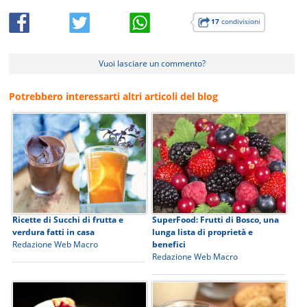
17
condivisioni
Vuoi lasciare un commento?
Potrebbero interessarti altri articoli del blog
Ricette di Succhi di frutta e
SuperFood: Frutti di Bosco, una
verdura fatti in casa
lunga lista di proprietà e
Redazione Web Macro
benefici
Redazione Web Macro