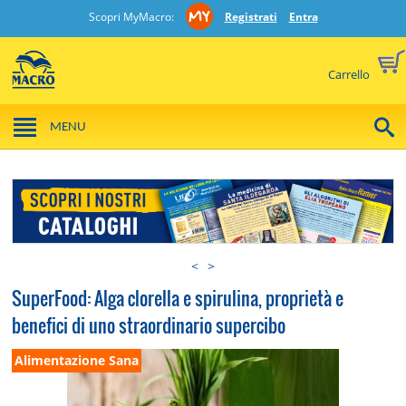
Scopri MyMacro:
Registrati
Entra
Carrello
MENU
<
>
SuperFood: Alga clorella e spirulina, proprietà e
benefici di uno straordinario supercibo
Alimentazione Sana