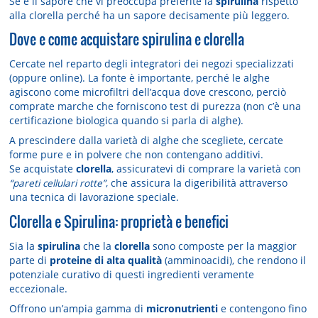
Se è il sapore che vi preoccupa preferite la
spirulina
rispetto
alla clorella perché ha un sapore decisamente più leggero.
Dove e come acquistare spirulina e clorella
Cercate nel reparto degli integratori dei negozi specializzati
(oppure online). La fonte è importante, perché le alghe
agiscono come microfiltri dell’acqua dove crescono, perciò
comprate marche che forniscono test di purezza (non c’è una
certificazione biologica quando si parla di alghe).
A prescindere dalla varietà di alghe che scegliete, cercate
forme pure e in polvere che non contengano additivi.
Se acquistate
clorella
, assicuratevi di comprare la varietà con
“pareti cellulari rotte”
, che assicura la digeribilità attraverso
una tecnica di lavorazione speciale.
Clorella e Spirulina: proprietà e benefici
Sia la
spirulina
che la
clorella
sono composte per la maggior
parte di
proteine di alta qualità
(amminoacidi), che rendono il
potenziale curativo di questi ingredienti veramente
eccezionale.
Offrono un’ampia gamma di
micronutrienti
e contengono fino