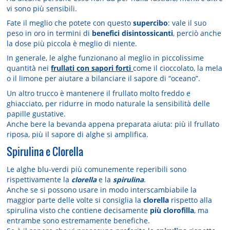
vi sono più sensibili.
Fate il meglio che potete con questo
supercibo
: vale il suo
peso in oro in termini di
benefici disintossicanti
, perciò anche
la dose più piccola è meglio di niente.
In generale, le alghe funzionano al meglio in piccolissime
quantità nei
frullati con sapori forti
come il cioccolato, la mela
o il limone per aiutare a bilanciare il sapore di “oceano”.
Un altro trucco è mantenere il frullato molto freddo e
ghiacciato, per ridurre in modo naturale la sensibilità delle
papille gustative.
Anche bere la bevanda appena preparata aiuta: più il frullato
riposa, più il sapore di alghe si amplifica.
Spirulina e Clorella
Le alghe blu-verdi più comunemente reperibili sono
rispettivamente la
clorella
e la
spirulina
.
Anche se si possono usare in modo interscambiabile la
maggior parte delle volte si consiglia la
clorella
rispetto alla
spirulina visto che contiene decisamente
più clorofilla
, ma
entrambe sono estremamente benefiche.