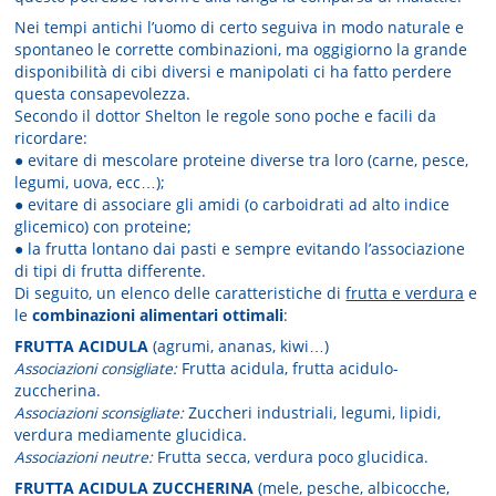
Nei tempi antichi l’uomo di certo seguiva in modo naturale e
spontaneo le corrette combinazioni, ma oggigiorno la grande
disponibilità di cibi diversi e manipolati ci ha fatto perdere
questa consapevolezza.
Secondo il dottor Shelton le regole sono poche e facili da
ricordare:
● evitare di mescolare proteine diverse tra loro (carne, pesce,
legumi, uova, ecc…);
● evitare di associare gli amidi (o carboidrati ad alto indice
glicemico) con proteine;
● la frutta lontano dai pasti e sempre evitando l’associazione
di tipi di frutta differente.
Di seguito, un elenco delle caratteristiche di
frutta e verdura
e
le
combinazioni alimentari ottimali
:
FRUTTA ACIDULA
(agrumi, ananas, kiwi…)
Associazioni consigliate:
Frutta acidula, frutta acidulo-
zuccherina.
Associazioni sconsigliate:
Zuccheri industriali, legumi, lipidi,
verdura mediamente glucidica.
Associazioni neutre:
Frutta secca, verdura poco glucidica.
FRUTTA ACIDULA ZUCCHERINA
(mele, pesche, albicocche,