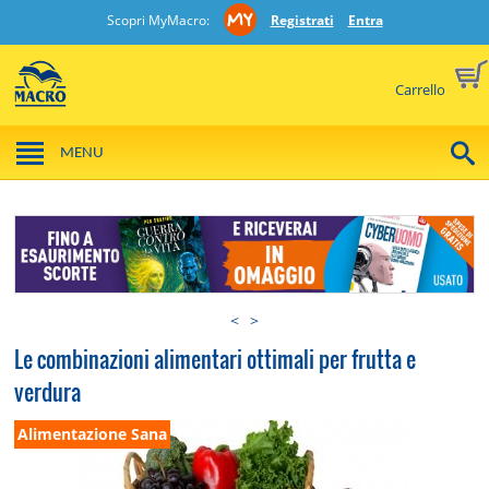
Scopri MyMacro:
Registrati
Entra
Carrello
MENU
<
>
Le combinazioni alimentari ottimali per frutta e
verdura
Alimentazione Sana