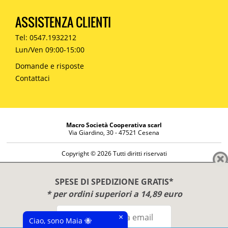
ASSISTENZA CLIENTI
Tel: 0547.1932212
Lun/Ven 09:00-15:00
Domande e risposte
Contattaci
Macro Società Cooperativa scarl
Via Giardino, 30 - 47521 Cesena
Copyright © 2026 Tutti diritti riservati
Informazioni societarie
Diritto di reso
SPESE DI SPEDIZIONE GRATIS*
Disclaimer
* per ordini superiori a 14,89 euro
Privacy Policy
×
Ciao, sono Maia 🐝