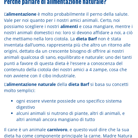
Perché parlare di alimentazione naturale?
L’
alimentazione
è molto probabilmente il perno della salute.
Vale per noi quanto per i nostri amici animali. Certo, noi
possiamo scegliere i nostri
alimenti
e cosa mangiare, mentre i
nostri animali domestici no: loro si devono affidare a noi, a ciò
che mettiamo nella loro ciotola. La
dieta Barf
non è stata
inventata dall’uomo, rappresenta più che altro un ritorno alle
origini, dettato da un crescente bisogno di offrire ai nostri
animali qualcosa di sano, equilibrato e naturale: uno dei tanti
punti a favore di questa dieta è l'essere a conoscenza del
contenuto della ciotola dei nostri amici a 4 zampe, cosa che
non avviene con il cibo industriale.
L'
alimentazione naturale
della
dieta Barf
si basa su concetti
molto semplici:
ogni essere vivente possiede uno specifico sistema
digestivo
alcuni animali si nutrono di piante, altri di animali, e
altri animali ancora mangiano di tutto
Il cane è un animale
carnivoro
, e questo vuol dire che la sua
dieta ha come componente principale la carne. Madre Natura