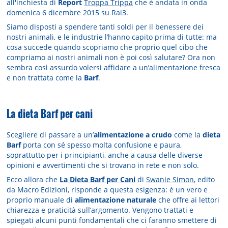
all'inchiesta di
Report
Troppa Trippa
che è andata in onda
domenica 6 dicembre 2015 su Rai3.
Siamo disposti a spendere tanti soldi per il benessere dei
nostri animali, e le industrie l’hanno capito prima di tutte: ma
cosa succede quando scopriamo che proprio quel cibo che
compriamo ai nostri animali non è poi così salutare? Ora non
sembra così assurdo volersi affidare a un’alimentazione fresca
e non trattata come la
Barf
.
La dieta Barf per cani
Scegliere di passare a un’
alimentazione a crudo
come la
dieta
Barf
porta con sé spesso molta confusione e paura,
soprattutto per i principianti, anche a causa delle diverse
opinioni e avvertimenti che si trovano in rete e non solo.
Ecco allora che
La Dieta Barf per Cani
di
Swanie Simon
, edito
da Macro Edizioni, risponde a questa esigenza: è un vero e
proprio manuale di
alimentazione naturale
che offre ai lettori
chiarezza e praticità sull’argomento. Vengono trattati e
spiegati alcuni punti fondamentali che ci faranno smettere di