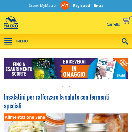
Scopri MyMacro:
Registrati
Entra
Carrello
MENU
<
>
Insalatini per rafforzare la salute con fermenti
speciali
Alimentazione Sana