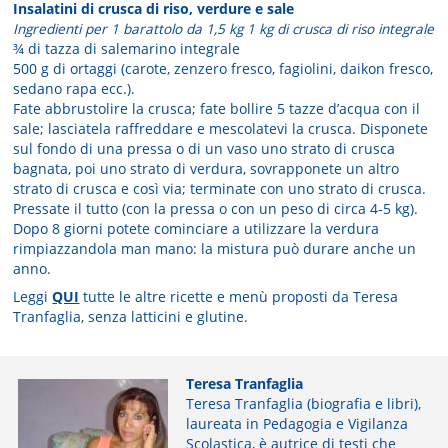
Insalatini di crusca di riso, verdure e sale
Ingredienti per 1 barattolo da 1,5 kg 1 kg di crusca di riso integrale
¾ di tazza di salemarino integrale
500 g di ortaggi (carote, zenzero fresco, fagiolini, daikon fresco,
sedano rapa ecc.).
Fate abbrustolire la crusca; fate bollire 5 tazze d’acqua con il
sale; lasciatela raffreddare e mescolatevi la crusca. Disponete
sul fondo di una pressa o di un vaso uno strato di crusca
bagnata, poi uno strato di verdura, sovrapponete un altro
strato di crusca e così via; terminate con uno strato di crusca.
Pressate il tutto (con la pressa o con un peso di circa 4-5 kg).
Dopo 8 giorni potete cominciare a utilizzare la verdura
rimpiazzandola man mano: la mistura può durare anche un
anno.
Leggi
QUI
tutte le altre ricette e menù proposti da Teresa
Tranfaglia, senza latticini e glutine.
Teresa Tranfaglia
Teresa Tranfaglia (biografia e libri),
laureata in Pedagogia e Vigilanza
Scolastica, è autrice di testi che