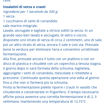
casa:
Insalatini di verza o crauti
Ingredienti per 1 barattolo da 500 g:
1 verza
1 cucchiaino di semi di coriandolo
sale marino integrale.
Lavate, asciugate e tagliate a strisce sottili la verza. In un
grande vaso ben lavato e asciugato, di vetro o coccio,
disponete uno strato di verza di circa 2 centimetri, uno di sale,
poi un altro strato di verza, ancora il sale e così via. Pressate
bene la verdura per eliminare l’aria e consentire un’ottimale
fermentazione.
Alla fine, pressate ancora il tutto con un piattino o con un
disco di plastica e chiudete con un coperchio a tenuta stagna.
Il giorno dopo si sarà formata della schiuma, toglietela,
aggiungete i semi di coriandolo, mescolate e rimettete a
pressione. Continuate questa operazione una volta al giorno
fino a che non si formerà più la schiuma.
Finita la fermentazione potete riporre i crauti in vasetti che
chiuderete e conserverete in frigorifero. Il tempo necessario
affiche possa avvenire una corretta fermentazione è di 2, 3
settimane, mantenendo una temperatura di 12,15°C