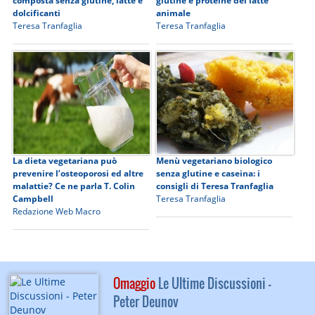
composta senza glutine, latte e
glutine e proteine del latte
dolcificanti
animale
Teresa Tranfaglia
Teresa Tranfaglia
La dieta vegetariana può
Menù vegetariano biologico
prevenire l’osteoporosi ed altre
senza glutine e caseina: i
malattie? Ce ne parla T. Colin
consigli di Teresa Tranfaglia
Campbell
Teresa Tranfaglia
Redazione Web Macro
Omaggio
Le Ultime Discussioni -
Peter Deunov