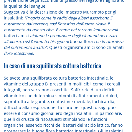
prevenzione degli accumuli di grasso nel fegato e migliorano
la qualità del sangue.
Suggestiva è la descrizione del maestro Muramoto per gli
insalatini:
"Proprio come le radici degli alberi assorbono il
nutrimento dal terreno, così l’intestino dell’uomo ricava il
nutrimento da questo cibo. E come nel terreno innumerevoli
batteri amici
aiutano la produzione degli elementi necessari
all’albero, così l’uomo ha bisogno di
buona flora
che lo rifornisca
del nutrimento adatto".
Questi organismi amici sono chiamati
flora intestinale
.
In caso di una squilibrata coltura batterica
Se avete una squilibrata coltura batterica intestinale, le
vitamine del gruppo B, presenti in molti cibi, come i cereali
integrali, non verranno assorbite. Soffrirete di un deficit
vitaminico che determina sintomi di affaticamento, dolori,
soprattutto alle gambe, confusione mentale, tachicardia,
difficoltà alla respirazione. La cura per questi disagi può
essere il consumo giornaliero degli insalatini, in particolare,
quelli di crusca di riso.Questi stimolando le funzioni
organiche, essendo ricchi dei batteri dell’acido lattico, fanno
prosperare la buona flora batterica intestinale. Gli insalatini