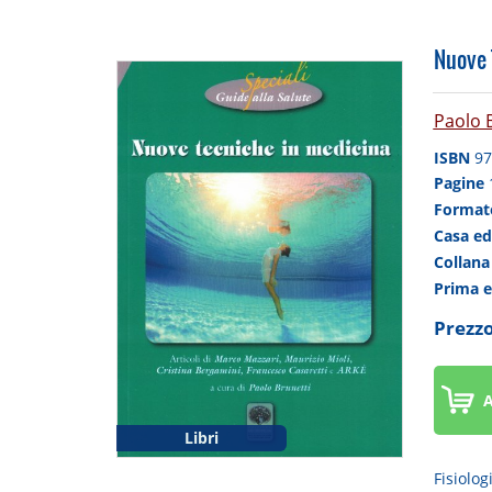
Nuove 
Paolo 
ISBN
97
Pagine
Forma
Casa ed
Collan
Prima 
Prezzo
A
Libri
Fisiolog