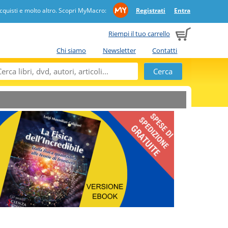
quisti e molto altro. Scopri MyMacro:
Registrati
Entra
Riempi il tuo carrello
Chi siamo
Newsletter
Contatti