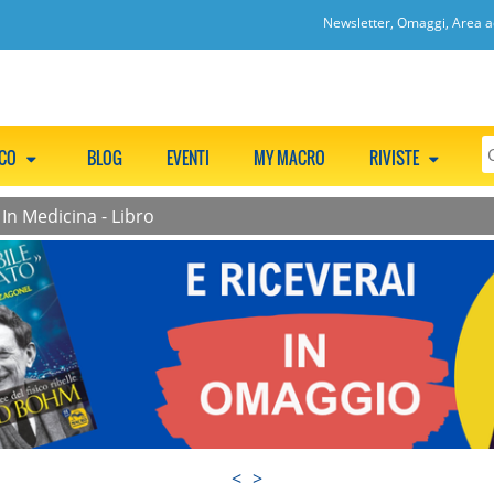
Newsletter, Omaggi, Area ac
CCO
BLOG
EVENTI
MY MACRO
RIVISTE
In Medicina - Libro
<
>