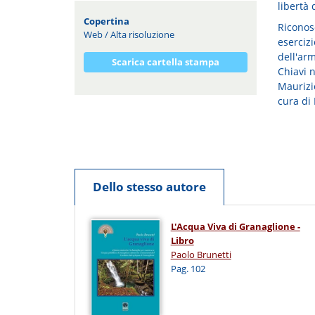
libertà
Copertina
Riconosc
Web
/
Alta risoluzione
esercizi
dell'arm
Scarica cartella stampa
Chiavi n
Maurizi
cura di 
Dello stesso autore
L'Acqua Viva di Granaglione -
Libro
Paolo Brunetti
Pag. 102