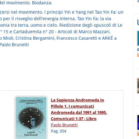
 del movimento. Biodanza.
ersi nel movimento. I principi Yin e Yang nel Tao Yin Fa: un
o per il risveglio dell'energia interna. Tao Yin Fa: la via
onia tra terra, uomo e cielo. Riedizione degli opuscoli di Le
° 15 e Cartaduemila n° 20 - Articoli di Marco Mazzari,
o Mioli, Cristina Bergamini, Francesco Casaretti e ARKÉ a
Paolo Brunetti
La Sapienza Andromeda in
Pillole 1. I comunicati
Andromeda dal 1991 al 1995.
Comunicati 1-37 - Libro
Paolo Brunetti
Pag. 354