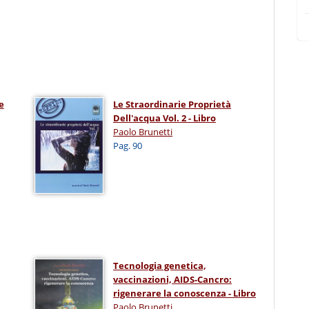
e
Le Straordinarie Proprietà
Dell'acqua Vol. 2 - Libro
Paolo Brunetti
Pag. 90
Tecnologia genetica,
vaccinazioni, AIDS-Cancro:
rigenerare la conoscenza - Libro
Paolo Brunetti