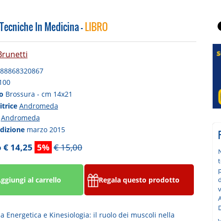
Tecniche In Medicina -
LIBRO
Brunetti
88868320867
100
to
Brossura - cm 14x21
itrice
Andromeda
a
Andromeda
edizione
marzo 2015
 € 14,25
5%
€ 15,00
t
p
d
ggiungi al carrello
Regala questo prodotto
v
A
D
ia Energetica e Kinesiologia: il ruolo dei muscoli nella
V