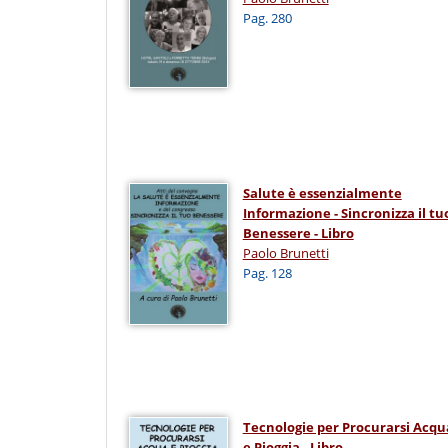
Pag. 280
Salute è essenzialmente
Informazione - Sincronizza il tu
Benessere - Libro
Paolo Brunetti
Pag. 128
Tecnologie per Procurarsi Acqu
e Pioggia - Libro