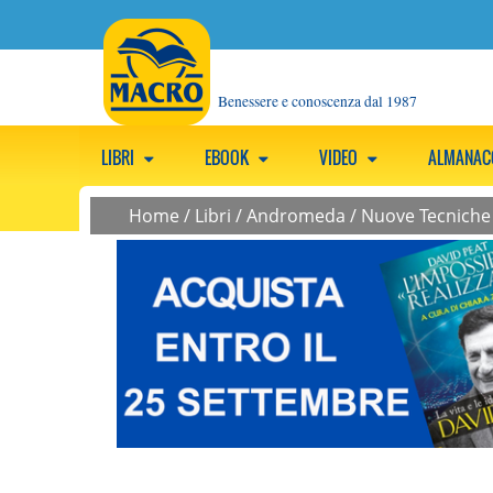
Benessere e conoscenza dal 1987
LIBRI
EBOOK
VIDEO
ALMANA
Home
/
Libri
/
Andromeda
/
Nuove Tecniche 