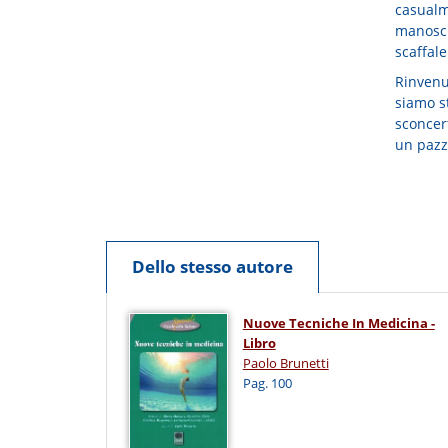
casualme
manoscr
scaffale
Rinvenut
siamo st
sconcert
un pazz
Dello stesso autore
Nuove Tecniche In Medicina -
Libro
Paolo Brunetti
Pag. 100