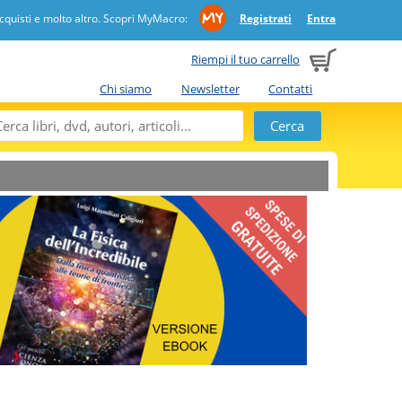
quisti e molto altro. Scopri MyMacro:
Registrati
Entra
Riempi il tuo carrello
Chi siamo
Newsletter
Contatti