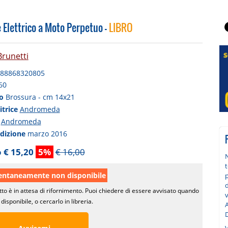
 Elettrico a Moto Perpetuo -
LIBRO
Brunetti
88868320805
60
to
Brossura - cm 14x21
itrice
Andromeda
a
Andromeda
edizione
marzo 2016
 € 15,20
5%
€ 16,00
t
taneamente non disponibile
p
d
tto è in attesa di rifornimento. Puoi chiedere di essere avvisato quando
v
disponibile, o cercarlo in libreria.
A
D
V