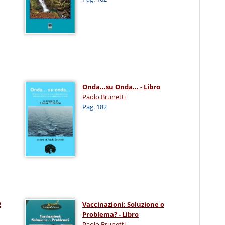
Onda...su Onda... - Libro
Paolo Brunetti
Pag. 182
2
Vaccinazioni: Soluzione o
Problema? - Libro
Paolo Brunetti