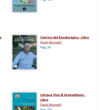
a
L'istrice del Randaragna - Libro
Paolo Brunetti
Pag. 24
L'Acqua Viva di Granaglione -
Libro
Paolo Brunetti
Pag. 102