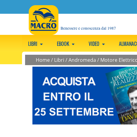
Benessere e conoscenza dal 1987
LIBRI
EBOOK
VIDEO
ALMANA
Home
/
Libri
/
Andromeda
/
Motore Elettric