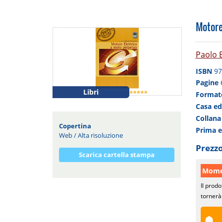
Motore
Paolo 
ISBN
97
Pagine
Libri
Forma
Casa ed
Collan
Copertina
Prima 
Web
/
Alta risoluzione
Prezzo
Scarica cartella stampa
Momen
Il prodo
tornerà 