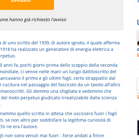
Avvisami
ne hanno già richiesto l'avviso
a di uno scritto del 1939, di autore ignoto, il quale afferma
1918 ha realizzato un generatore di energia elettrica a
rpetuo.
0 anni fa, pochi giorni prima dello scoppio della seconda
mondiale, ci venne nelle mani un lungo dattiloscritto del
ncavano il primo e gli ultimi fogli, certo strappatisi dal
 cucitura nel passaggio del fascicolo da un tavolo all'altro
ri manoscritti. Gli demmo una sfogliata e vedemmo che
 del moto perpetuo giudicato irrealizzabile dalla scienza
.
ammo quello scritto in attesa che uscissero fuori i fogli
, se non altro per soddisfare la legittima curiosità di
hi ne era l'autore.
li non sono venuti mai fuori - forse andati a finire