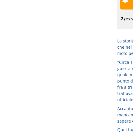
2
perso
La stori
che nel 
moto pe
"Circa 1
guerra 
quale ma
punto di
fra alt
trattava
ufficiale
Accanton
mancanti
sapere c
Quei fog