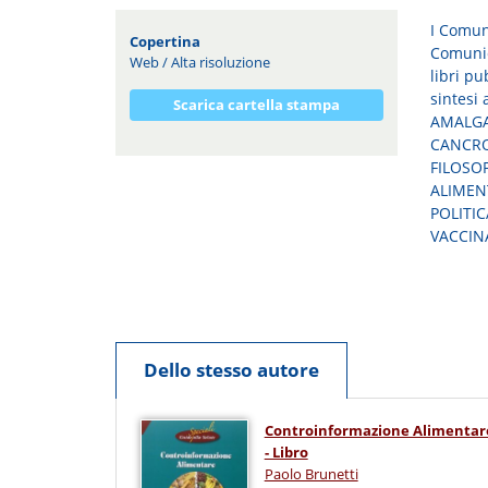
I Comun
Copertina
Comunica
Web
/
Alta risoluzione
libri p
sintesi
Scarica cartella stampa
AMALGA
CANCRO
FILOSOF
ALIMEN
POLITIC
VACCINA
Dello stesso autore
Controinformazione Alimentar
- Libro
Paolo Brunetti