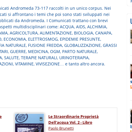
icati Andromeda 73-117 raccolti in un unico corpus. Nei
ti si affrontano i temi che poi sono stati sviluppati nei
ubblicati da Andromeda. I Comunicati trattano con brevi
 aspetti multidisciplinari come: ACQUA, AIDS, ALCHIMIA,
MA, AGRICOLTURA, ALIMENTAZIONE, BIOLOGIA, CANAPA,
, ECONOMIA, ELETTROSMOG, EPIDEMIE PRESUNTE,
IA NATURALE, FUSIONE FREDDA, GLOBALIZZAZIONE, GRASSI
TARI, GUERRE, MEDICINA, OGM, PARTO NATURALE,
A, SALUTE, TERAPIE NATURALI, URINOTERAPIA,
ZIONI, VITAMINE, VIVISEZIONE… e tanto altro ancora.
e
Le Straordinarie Proprietà
Dell'acqua Vol. 2 - Libro
Paolo Brunetti