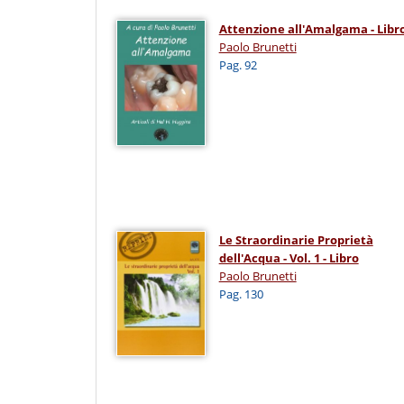
Attenzione all'Amalgama - Libr
Paolo Brunetti
Pag. 92
Le Straordinarie Proprietà
dell'Acqua - Vol. 1 - Libro
Paolo Brunetti
Pag. 130