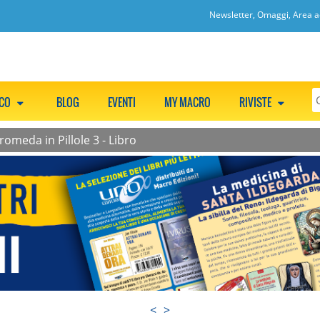
Newsletter, Omaggi, Area ac
CCO
BLOG
EVENTI
MY MACRO
RIVISTE
omeda in Pillole 3 - Libro
<
>