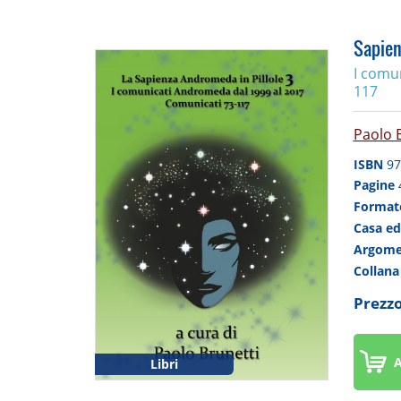
Sapien
I comu
117
Paolo 
ISBN
97
Pagine
Forma
Casa ed
Argom
Collan
Prezzo
A
Libri