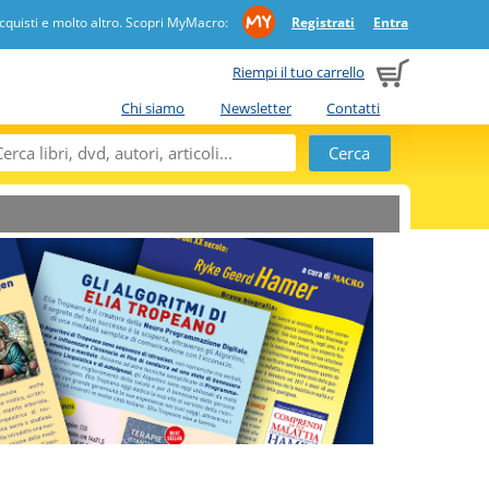
quisti e molto altro. Scopri MyMacro:
Registrati
Entra
Riempi il tuo carrello
Chi siamo
Newsletter
Contatti