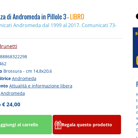
za di Andromeda in Pillole 3 -
LIBRO
nicati Andromeda dal 1999 al 2017. Comunicati 73-
Brunetti
88868322298
462
to
Brossura - cm 14,8x20,6
itrice
Andromeda
ento
Attualità e Informazione libera
a
Andromeda
t
 € 24,00
p
d
v
A
ggiungi al carrello
Regala questo prodotto
D
V